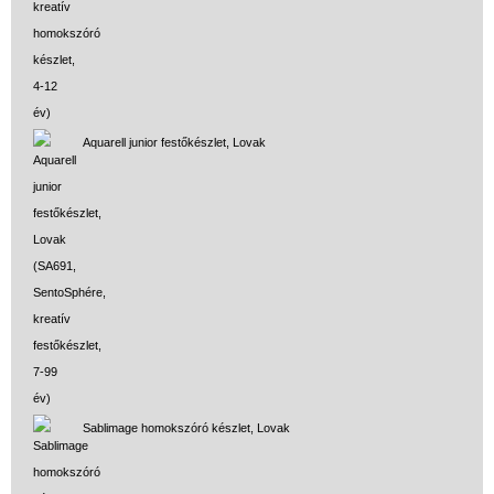
Aquarell junior festőkészlet, Lovak
Sablimage homokszóró készlet, Lovak