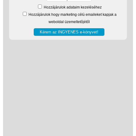
Játék hangszer
Hozzájárulok adataim kezeléséhez
Futóbiciklik, rollerek
Hozzájárulok hogy marketing célú emaileket kapjak a
weboldal üzemeltetőjétől
Gyerekszoba
Intelligens gyurma
Iskolaszerek
Kerti játékok
Kreatív játék
Könyv
Licenszes TOP
gyerekajándékok
Logikai játékok
LOGICO
LÜK