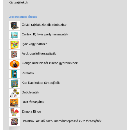
Kártyajátékok
Legkeresettebb játékok
Óriási rajzkészlet díszdobozban
Cortex, IQ kvíz party társasjáték
Igaz vagy hamis?
Azul, családi társasjáték
Vélemények
Gonge mini tölcsér kisebb gyerekeknek
Adatkezelés
Piratatak
ÁSZF
Kac Kac kukac társasjáték
Szállítási költség 1490 Ft-tól,
Dobble játék
de akár INGYEN!
Dixit társasjáték
1-3 munkanapos kiszállítás
Zingo a Bingó
5%-os törzsvásárlói
BrainBox, Az időutazó, memóriafejlesztő kvíz társasjáték
kedvezmény