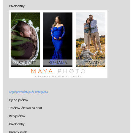
Magyar játékok
Pixelhobby
Montessori játékok
Mozgásfejlesztő játékok
Okos partijátékok
Oktató játékok kutyáknak
Pasztell játékok
Papírszínház
Pixelhobby
Puzzle
Legnépszerűbb játék kategóriák
Spiegelburg játékok
Djeco játékok
Strandjátékok
Játékok életkor szerint
Szerelés, barkácsolás, kerti
Bébijátékok
kalandozás
Pixelhobby
Szerepjáték
Kreatív játék