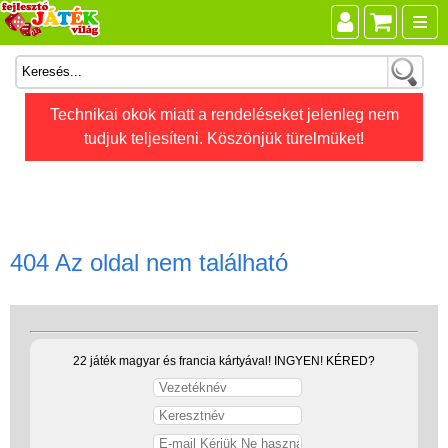
Összes játék
Technikai okok miatt a rendeléseket jelenleg nem
tudjuk teljesíteni. Köszönjük türelmüket!
Játékok életkor szerint
Legújabb Djeco játékok
AKTÍV szabadidő
Ajándéktárgyak
404 Az oldal nem található
Bébijátékok
Diafilm
Építőjáték
22 játék magyar és francia kártyával! INGYEN! KÉRED?
Foglalkoztató füzet
Fajátékok