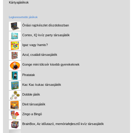
Kártyajátékok
Legkeresettebb játékok
Óriási rajzkészlet díszdobozban
Cortex, IQ kvíz party társasjáték
Igaz vagy hamis?
Azul, családi társasjáték
Vélemények
Gonge mini tölcsér kisebb gyerekeknek
Adatkezelés
Piratatak
ÁSZF
Kac Kac kukac társasjáték
Szállítási költség 1490 Ft-tól,
Dobble játék
de akár INGYEN!
Dixit társasjáték
1-3 munkanapos kiszállítás
Zingo a Bingó
5%-os törzsvásárlói
BrainBox, Az időutazó, memóriafejlesztő kvíz társasjáték
kedvezmény