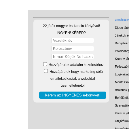
Legnépszerű
22 játék magyar és francia kártyával!
Djeco ját
INGYEN! KÉRED?
Játékok él
Bébijáték
Pixelhobb
Kreatív já
Hozzájárulok adataim kezeléséhez
Fejlesztő 
Hozzájárulok hogy marketing célú
Logikai já
emaileket kapjak a weboldal
Montessor
üzemeltetőjétől
Brainbox 
Építőjáték
Szerepját
Kreatív j
Úti játéko
Mozgásfej