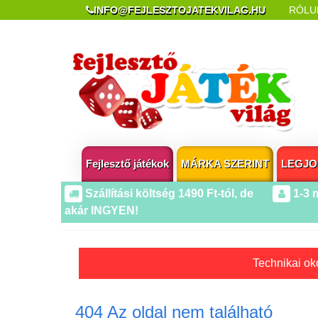
INFO@FEJLESZTOJATEKVILAG.HU
RÓLU
REKLAMÁCIÓ ÉS ELÁLLÁS
POPUP AZ OLDA
Fejlesztő játékok
MÁRKA SZERINT
LEGJO
Szállítási költség 1490 Ft-tól, de
1-3 
akár INGYEN!
Technikai oko
404 Az oldal nem található