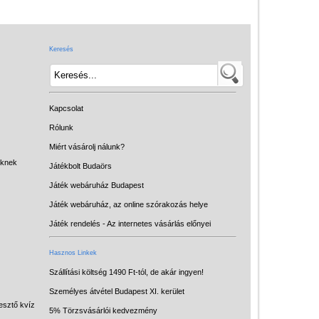
Játék hangszer
Futóbiciklik, rollerek
Keresés
Gyerekszoba
Intelligens gyurma
Iskolaszerek
Kapcsolat
Kerti játékok
Rólunk
Miért vásárolj nálunk?
Kreatív játék
eknek
Játékbolt Budaörs
Könyv
Játék webáruház Budapest
Licenszes TOP
Játék webáruház, az online szórakozás helye
gyerekajándékok
Játék rendelés - Az internetes vásárlás előnyei
Logikai játékok
Hasznos Linkek
LOGICO
Szállítási költség 1490 Ft-tól, de akár ingyen!
Személyes átvétel Budapest XI. kerület
LÜK
esztő kvíz
5% Törzsvásárlói kedvezmény