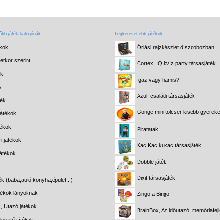
bb játék kategóriák
Legkeresettebb játékok
ékok
Óriási rajzkészlet díszdobozban
etkor szerint
Cortex, IQ kvíz party társasjáték
ok
Igaz vagy hamis?
y
Azul, családi társasjáték
ték
Gonge mini tölcsér kisebb gyerek
játékok
tékok
Piratatak
i játékok
Kac Kac kukac társasjáték
játékok
Dobble játék
Dixit társasjáték
ék (baba,autó,konyha,épület,..)
átékok lányoknak
Zingo a Bingó
k, Utazó játékok
BrainBox, Az időutazó, memóriafejl
lesztő játékok