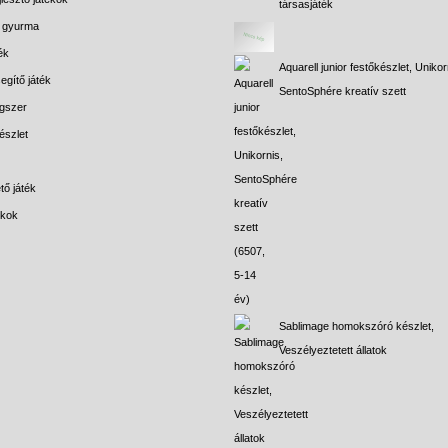
társasjáték
s gyurma
ék
Aquarell junior festőkészlet, Unikor
egítő játék
SentoSphére kreatív szett
gszer
észlet
tő játék
ékok
Sablimage homokszóró készlet,
Veszélyeztetett állatok