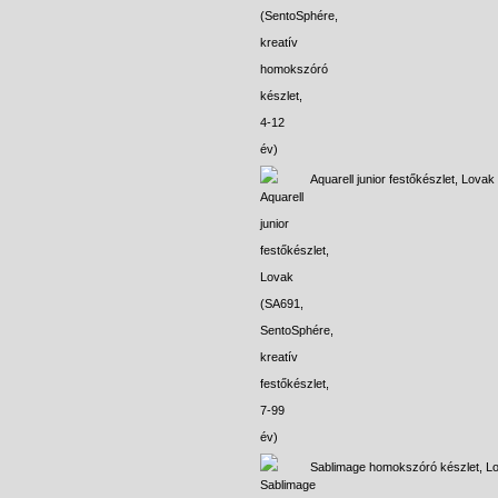
Aquarell junior festőkészlet, Lovak
Sablimage homokszóró készlet, L