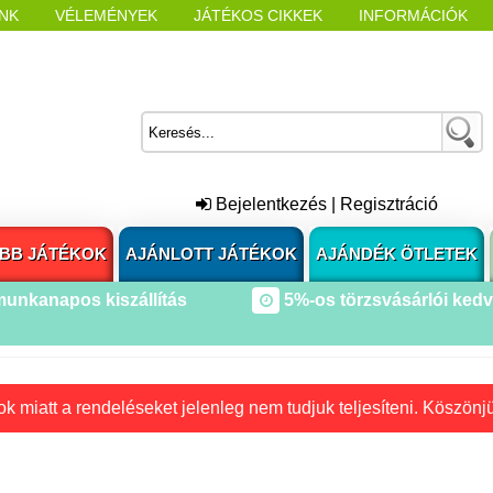
NK
VÉLEMÉNYEK
JÁTÉKOS CIKKEK
INFORMÁCIÓK
L NYITÁSAKOR
CÍMKÉK
Bejelentkezés
|
Regisztráció
BB JÁTÉKOK
AJÁNLOTT JÁTÉKOK
AJÁNDÉK ÖTLETEK
munkanapos kiszállítás
5%-os törzsvásárlói ked
k miatt a rendeléseket jelenleg nem tudjuk teljesíteni. Köszönj