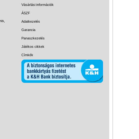
Magyar játékok
Vásárlási információk
Montessori játékok
ÁSZF
nis,
Adatkezelés
Mozgásfejlesztő játékok
Garancia
Okos partijátékok
Panaszkezelés
Oktató játékok kutyáknak
Játékos cikkek
Pasztell játékok
Címkék
Papírszínház
Pixelhobby
Puzzle
Spiegelburg játékok
Strandjátékok
Szerelés, barkácsolás, kerti
kalandozás
Szerepjáték