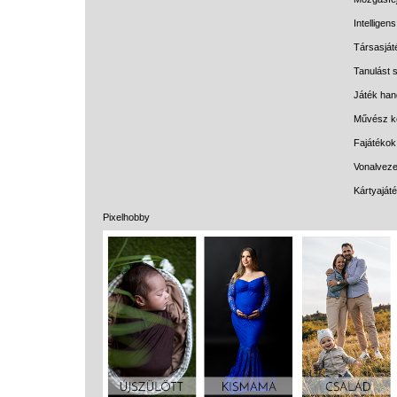
Intelligen
Társasját
Tanulást s
Játék han
Művész k
Fajátékok
Vonalveze
Kártyaját
Pixelhobby