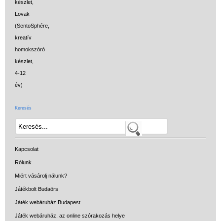
Keresés
Kapcsolat
Rólunk
Miért vásárolj nálunk?
Játékbolt Budaörs
Játék webáruház Budapest
Játék webáruház, az online szórakozás helye