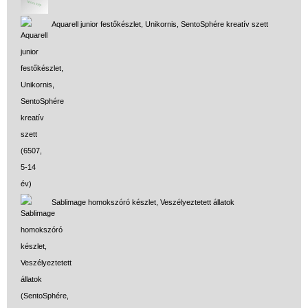
Miért vásárolj nálunk?
Aquarell junior festőkészlet, Unikornis, SentoSphére kreatív szett
Akiket támogatunk
Garancia
Játék rendelés - Az internetes
vásárlás előnyei
Reklamáció és Elállás
Sablimage homokszóró készlet, Veszélyeztetett állatok