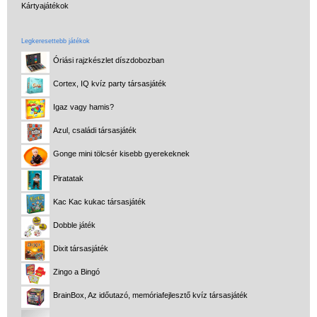
Kártyajátékok
Legkeresettebb játékok
Óriási rajzkészlet díszdobozban
Cortex, IQ kvíz party társasjáték
Igaz vagy hamis?
Azul, családi társasjáték
Vélemények
Gonge mini tölcsér kisebb gyerekeknek
Adatkezelés
Piratatak
ÁSZF
Kac Kac kukac társasjáték
Szállítási költség 1490 Ft-tól,
Dobble játék
de akár INGYEN!
Dixit társasjáték
1-3 munkanapos kiszállítás
Zingo a Bingó
5%-os törzsvásárlói
BrainBox, Az időutazó, memóriafejlesztő kvíz társasjáték
kedvezmény