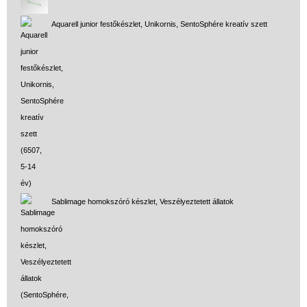
Miért vásárolj nálunk?
Aquarell junior festőkészlet, Unikornis, SentoSphére kreatív szett
Akiket támogatunk
Garancia
Játék rendelés - Az internetes
vásárlás előnyei
Reklamáció és Elállás
Sablimage homokszóró készlet, Veszélyeztetett állatok