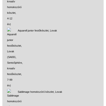
Aquarell junior festőkészlet, Lovak
Sablimage homokszóró készlet, Lovak