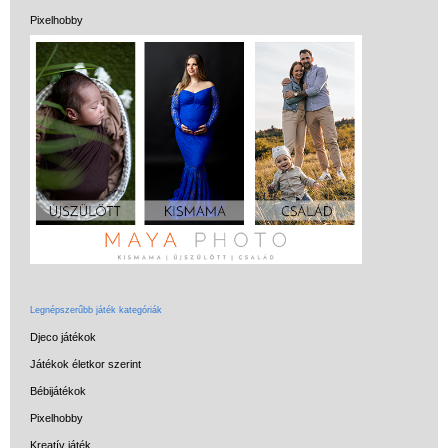
Magyar játékok
Pixelhobby
Montessori játékok
Mozgásfejlesztő játékok
Okos partijátékok
Oktató játékok kutyáknak
Pasztell játékok
Papírszínház
Pixelhobby
Puzzle
Legnépszerűbb játék kategóriák
Spiegelburg játékok
Djeco játékok
Strandjátékok
Játékok életkor szerint
Szerelés, barkácsolás, kerti
Bébijátékok
kalandozás
Pixelhobby
Szerepjáték
Kreatív játék