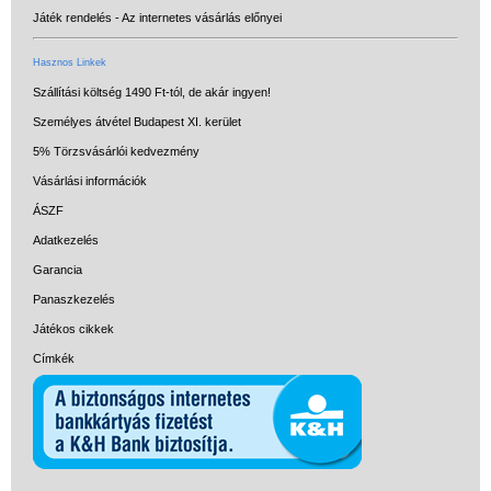
Játék rendelés - Az internetes vásárlás előnyei
Hasznos Linkek
Szállítási költség 1490 Ft-tól, de akár ingyen!
Személyes átvétel Budapest XI. kerület
5% Törzsvásárlói kedvezmény
Vásárlási információk
ÁSZF
Adatkezelés
Garancia
Panaszkezelés
Játékos cikkek
Címkék