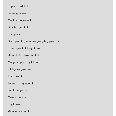
(baba,autó,konyha,épület,..)
Fejlesztő játékok
Logikai játékok
Tanulást segítő játék
Montessori játékok
Társasjáték
Brainbox játékok
Tudományos játék
Építőjáték
Szerepjáték (baba,autó,konyha,épület,..)
Úti játékok, Utazó játékok
Kreatív játékok lányoknak
Ügyességi játékok
Úti játékok, Utazó játékok
CSAK NÁLUNK - Egyedi
Mozgásfejlesztő játékok
játékok
Intelligens gyurma
Társasjáték
Tanulást segítő játék
Játék hangszer
Művész készlet
Fajátékok
Vonalvezető játék