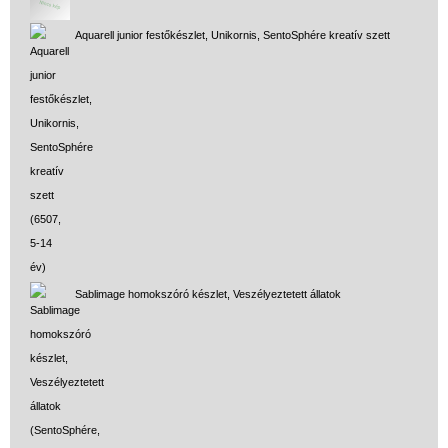
Miért vásárolj nálunk?
Aquarell junior festőkészlet, Unikornis, SentoSphére kreatív szett
Akiket támogatunk
Garancia
Játék rendelés - Az internetes
vásárlás előnyei
Reklamáció és Elállás
Sablimage homokszóró készlet, Veszélyeztetett állatok