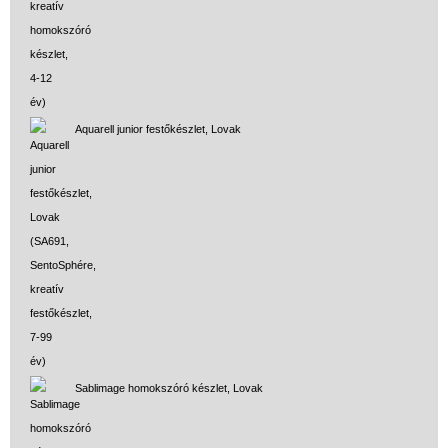
Aquarell junior festőkészlet, Lovak
Sablimage homokszóró készlet, Lovak