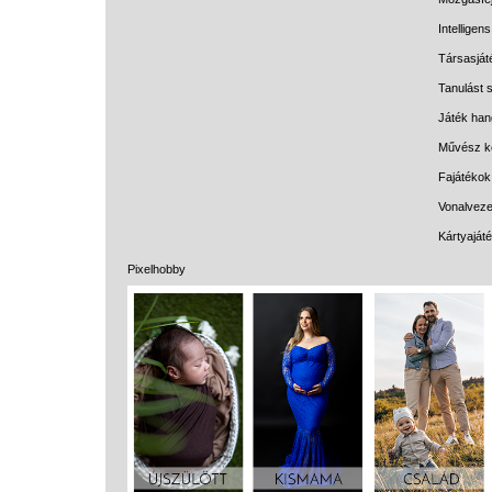
Intelligen
Társasját
Tanulást s
Játék han
Művész k
Fajátékok
Vonalveze
Kártyaját
Pixelhobby