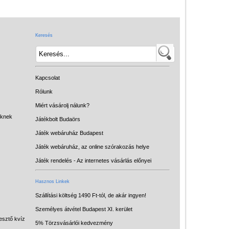
Játék hangszer
Futóbiciklik, rollerek
Keresés
Gyerekszoba
Intelligens gyurma
Iskolaszerek
Kapcsolat
Kerti játékok
Rólunk
Miért vásárolj nálunk?
Kreatív játék
eknek
Játékbolt Budaörs
Könyv
Játék webáruház Budapest
Licenszes TOP
Játék webáruház, az online szórakozás helye
gyerekajándékok
Játék rendelés - Az internetes vásárlás előnyei
Logikai játékok
Hasznos Linkek
LOGICO
Szállítási költség 1490 Ft-tól, de akár ingyen!
Személyes átvétel Budapest XI. kerület
LÜK
esztő kvíz
5% Törzsvásárlói kedvezmény