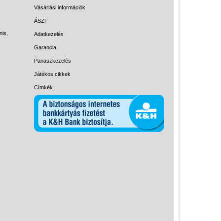
Magyar játékok
Vásárlási információk
Montessori játékok
ÁSZF
nis,
Adatkezelés
Mozgásfejlesztő játékok
Garancia
Okos partijátékok
Panaszkezelés
Oktató játékok kutyáknak
Játékos cikkek
Pasztell játékok
Címkék
Papírszínház
Pixelhobby
Puzzle
Spiegelburg játékok
Strandjátékok
Szerelés, barkácsolás, kerti
kalandozás
Szerepjáték