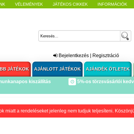
NK
VÉLEMÉNYEK
JÁTÉKOS CIKKEK
INFORMÁCIÓK
L NYITÁSAKOR
CÍMKÉK
Bejelentkezés
|
Regisztráció
BB JÁTÉKOK
AJÁNLOTT JÁTÉKOK
AJÁNDÉK ÖTLETEK
munkanapos kiszállítás
5%-os törzsvásárlói ked
k miatt a rendeléseket jelenleg nem tudjuk teljesíteni. Köszönj