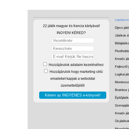
Legnépszerű
22 játék magyar és francia kártyával!
Djeco ját
INGYEN! KÉRED?
Játékok él
Bébijáték
Pixelhobb
Kreatív já
Hozzájárulok adataim kezeléséhez
Fejlesztő 
Hozzájárulok hogy marketing célú
Logikai já
emaileket kapjak a weboldal
Montessor
üzemeltetőjétől
Brainbox 
Építőjáték
Szerepját
Kreatív j
Úti játéko
Mozgásfej