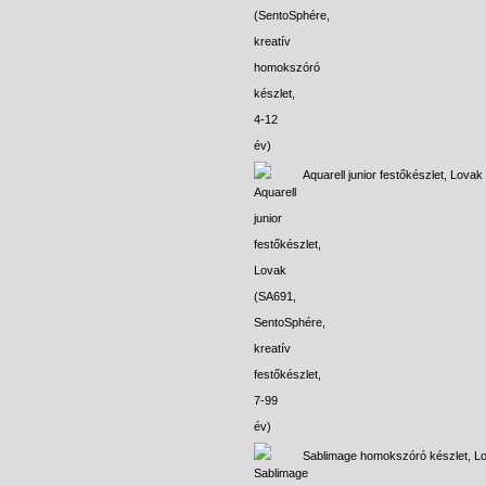
Aquarell junior festőkészlet, Lovak
Sablimage homokszóró készlet, L