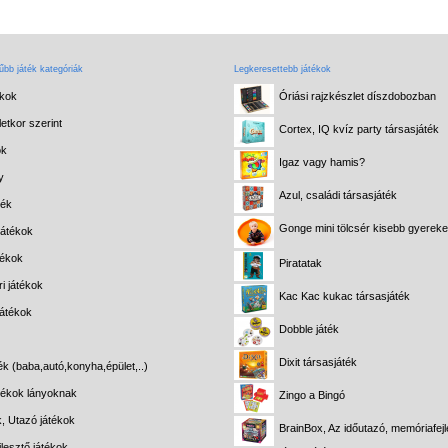
bb játék kategóriák
Legkeresettebb játékok
ékok
Óriási rajzkészlet díszdobozban
etkor szerint
Cortex, IQ kvíz party társasjáték
ok
Igaz vagy hamis?
y
Azul, családi társasjáték
ték
Gonge mini tölcsér kisebb gyerek
játékok
tékok
Piratatak
i játékok
Kac Kac kukac társasjáték
játékok
Dobble játék
Dixit társasjáték
ék (baba,autó,konyha,épület,..)
átékok lányoknak
Zingo a Bingó
k, Utazó játékok
BrainBox, Az időutazó, memóriafejl
lesztő játékok