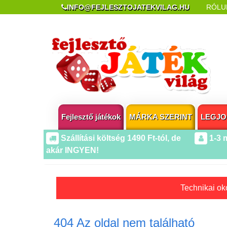
INFO@FEJLESZTOJATEKVILAG.HU
RÓLU
REKLAMÁCIÓ ÉS ELÁLLÁS
POPUP AZ OLDA
Fejlesztő játékok
MÁRKA SZERINT
LEGJO
Szállítási költség 1490 Ft-tól, de
1-3 
akár INGYEN!
Technikai oko
404 Az oldal nem található