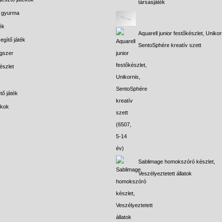
társasjáték
s gyurma
ék
Aquarell junior festőkészlet, Unikor
egítő játék
SentoSphére kreatív szett
gszer
észlet
tő játék
ékok
Sablimage homokszóró készlet,
Veszélyeztetett állatok