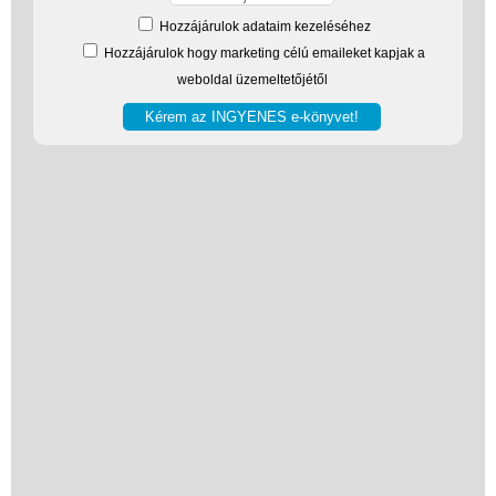
Játék hangszer
Hozzájárulok adataim kezeléséhez
Futóbiciklik, rollerek
Hozzájárulok hogy marketing célú emaileket kapjak a
weboldal üzemeltetőjétől
Gyerekszoba
Intelligens gyurma
Iskolaszerek
Kerti játékok
Kreatív játék
Könyv
Licenszes TOP
gyerekajándékok
Logikai játékok
LOGICO
LÜK