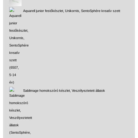
Miért vásárolj nálunk?
Aquarell junior festőkészlet, Unikornis, SentoSphére kreatív szett
Akiket támogatunk
Garancia
Játék rendelés - Az internetes
vásárlás előnyei
Reklamáció és Elállás
Sablimage homokszóró készlet, Veszélyeztetett állatok