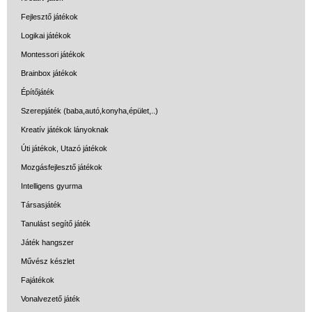
(baba,autó,konyha,épület,..)
Fejlesztő játékok
Logikai játékok
Tanulást segítő játék
Montessori játékok
Társasjáték
Brainbox játékok
Tudományos játék
Építőjáték
Szerepjáték (baba,autó,konyha,épület,..)
Úti játékok, Utazó játékok
Kreatív játékok lányoknak
Ügyességi játékok
Úti játékok, Utazó játékok
CSAK NÁLUNK - Egyedi
Mozgásfejlesztő játékok
játékok
Intelligens gyurma
Társasjáték
Tanulást segítő játék
Játék hangszer
Művész készlet
Fajátékok
Vonalvezető játék