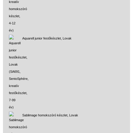
Aquarell junior festőkészlet, Lovak
Sablimage homokszóró készlet, Lovak