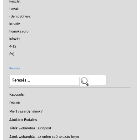
Keresés
Kapcsolat
Rólunk
Miért vásárolj nálunk?
Játékbolt Budaörs
Játék webáruház Budapest
Játék webáruház, az online szórakozás helye