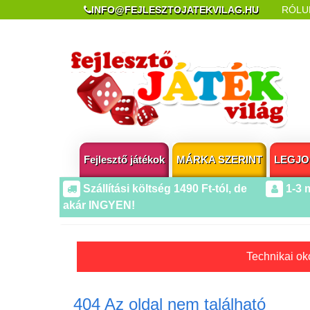
INFO@FEJLESZTOJATEKVILAG.HU
RÓLU
REKLAMÁCIÓ ÉS ELÁLLÁS
POPUP AZ OLDA
Fejlesztő játékok
MÁRKA SZERINT
LEGJO
Szállítási költség 1490 Ft-tól, de
1-3 
akár INGYEN!
Technikai oko
404 Az oldal nem található