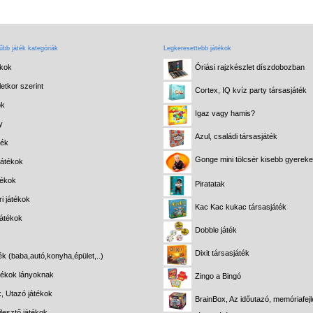
bb játék kategóriák
Legkeresettebb játékok
ékok
Óriási rajzkészlet díszdobozban
etkor szerint
Cortex, IQ kvíz party társasjáték
ok
Igaz vagy hamis?
y
Azul, családi társasjáték
ték
Gonge mini tölcsér kisebb gyerek
játékok
tékok
Piratatak
i játékok
Kac Kac kukac társasjáték
játékok
Dobble játék
Dixit társasjáték
ék (baba,autó,konyha,épület,..)
átékok lányoknak
Zingo a Bingó
k, Utazó játékok
BrainBox, Az időutazó, memóriafejl
lesztő játékok