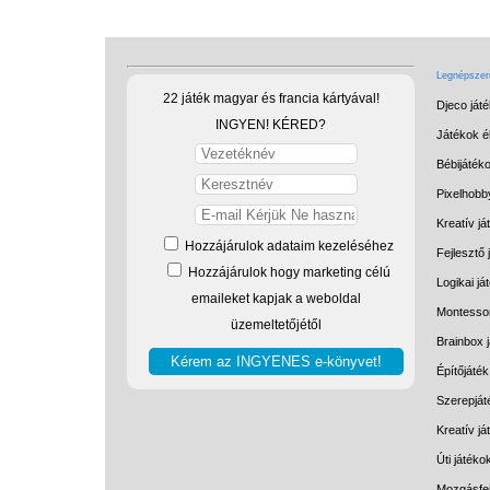
Legnépszerű
22 játék magyar és francia kártyával!
Djeco ját
INGYEN! KÉRED?
Játékok él
Bébijáték
Pixelhobb
Kreatív já
Hozzájárulok adataim kezeléséhez
Fejlesztő 
Hozzájárulok hogy marketing célú
Logikai já
emaileket kapjak a weboldal
Montessor
üzemeltetőjétől
Brainbox 
Építőjáték
Szerepját
Kreatív j
Úti játéko
Mozgásfej