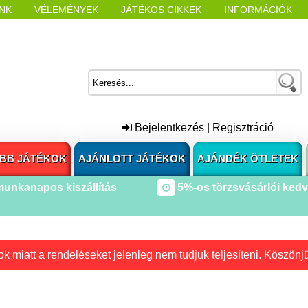
NK
VÉLEMÉNYEK
JÁTÉKOS CIKKEK
INFORMÁCIÓK
L NYITÁSAKOR
CÍMKÉK
Bejelentkezés
|
Regisztráció
BB JÁTÉKOK
AJÁNLOTT JÁTÉKOK
AJÁNDÉK ÖTLETEK
munkanapos kiszállítás
5%-os törzsvásárlói ked
k miatt a rendeléseket jelenleg nem tudjuk teljesíteni. Köszönj