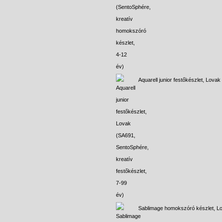
Aquarell junior festőkészlet, Lovak
Sablimage homokszóró készlet, L