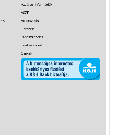
Magyar játékok
Vásárlási információk
Montessori játékok
ÁSZF
nis,
Adatkezelés
Mozgásfejlesztő játékok
Garancia
Okos partijátékok
Panaszkezelés
Oktató játékok kutyáknak
Játékos cikkek
Pasztell játékok
Címkék
Papírszínház
Pixelhobby
Puzzle
Spiegelburg játékok
Strandjátékok
Szerelés, barkácsolás, kerti
kalandozás
Szerepjáték