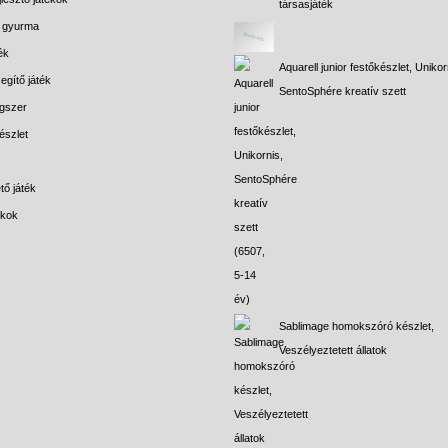
társasjáték
s gyurma
ék
Aquarell junior festőkészlet, Unikor
egítő játék
SentoSphére kreatív szett
gszer
észlet
tő játék
ékok
Sablimage homokszóró készlet,
Veszélyeztetett állatok