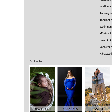
Intelligen
Társasját
Tanulást s
Játék han
Művész k
Fajátékok
Vonalveze
Kártyaját
Pixelhobby