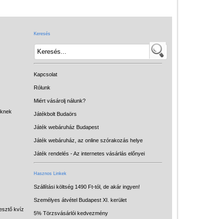
Játék hangszer
Futóbiciklik, rollerek
Keresés
Gyerekszoba
Intelligens gyurma
Iskolaszerek
Kapcsolat
Kerti játékok
Rólunk
Miért vásárolj nálunk?
Kreatív játék
eknek
Játékbolt Budaörs
Könyv
Játék webáruház Budapest
Licenszes TOP
Játék webáruház, az online szórakozás helye
gyerekajándékok
Játék rendelés - Az internetes vásárlás előnyei
Logikai játékok
Hasznos Linkek
LOGICO
Szállítási költség 1490 Ft-tól, de akár ingyen!
Személyes átvétel Budapest XI. kerület
LÜK
esztő kvíz
5% Törzsvásárlói kedvezmény