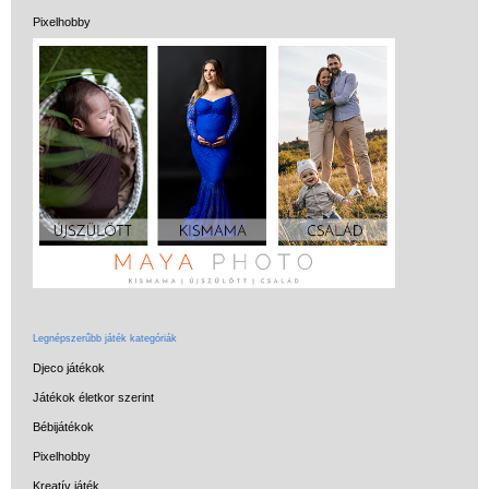
Magyar játékok
Pixelhobby
Montessori játékok
Mozgásfejlesztő játékok
Okos partijátékok
Oktató játékok kutyáknak
Pasztell játékok
Papírszínház
Pixelhobby
Puzzle
Legnépszerűbb játék kategóriák
Spiegelburg játékok
Djeco játékok
Strandjátékok
Játékok életkor szerint
Szerelés, barkácsolás, kerti
Bébijátékok
kalandozás
Pixelhobby
Szerepjáték
Kreatív játék