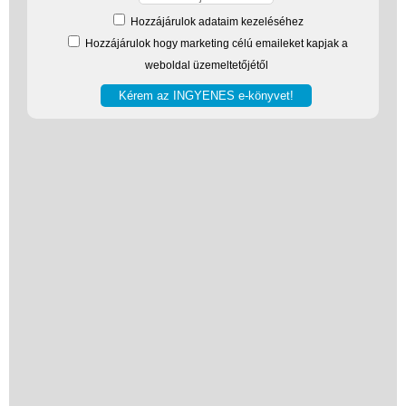
Játék hangszer
Hozzájárulok adataim kezeléséhez
Futóbiciklik, rollerek
Hozzájárulok hogy marketing célú emaileket kapjak a
weboldal üzemeltetőjétől
Gyerekszoba
Intelligens gyurma
Iskolaszerek
Kerti játékok
Kreatív játék
Könyv
Licenszes TOP
gyerekajándékok
Logikai játékok
LOGICO
LÜK