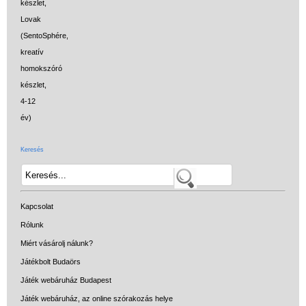
Keresés
Kapcsolat
Rólunk
Miért vásárolj nálunk?
Játékbolt Budaörs
Játék webáruház Budapest
Játék webáruház, az online szórakozás helye