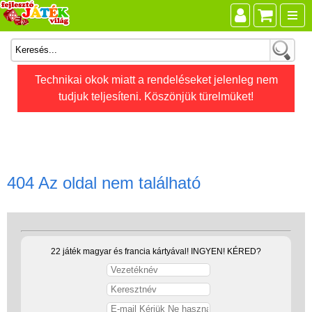
Összes játék
Technikai okok miatt a rendeléseket jelenleg nem
tudjuk teljesíteni. Köszönjük türelmüket!
Játékok életkor szerint
Legújabb Djeco játékok
AKTÍV szabadidő
Ajándéktárgyak
404 Az oldal nem található
Bébijátékok
Diafilm
Építőjáték
22 játék magyar és francia kártyával! INGYEN! KÉRED?
Foglalkoztató füzet
Fajátékok