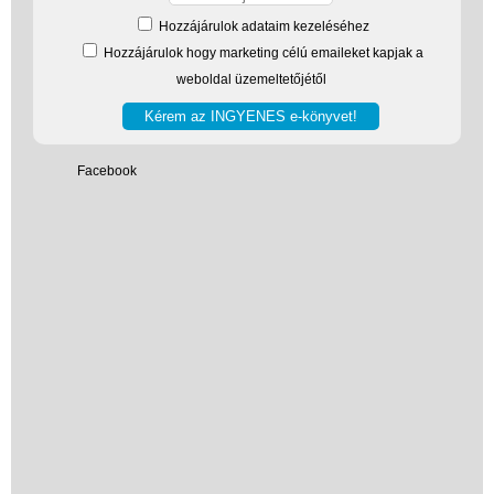
Játék hangszer
Hozzájárulok adataim kezeléséhez
Futóbiciklik, rollerek
Hozzájárulok hogy marketing célú emaileket kapjak a
weboldal üzemeltetőjétől
Gyerekszoba
Intelligens gyurma
Iskolaszerek
Facebook
Kerti játékok
Kreatív játék
Könyv
Licenszes TOP
gyerekajándékok
Logikai játékok
LOGICO
LÜK