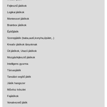
(baba,autó,konyha,épület,..)
Fejlesztő játékok
Logikai játékok
Tanulást segítő játék
Montessori játékok
Társasjáték
Brainbox játékok
Tudományos játék
Építőjáték
Szerepjáték (baba,autó,konyha,épület,..)
Úti játékok, Utazó játékok
Kreatív játékok lányoknak
Ügyességi játékok
Úti játékok, Utazó játékok
CSAK NÁLUNK - Egyedi
Mozgásfejlesztő játékok
játékok
Intelligens gyurma
Társasjáték
Tanulást segítő játék
Játék hangszer
Művész készlet
Fajátékok
Vonalvezető játék