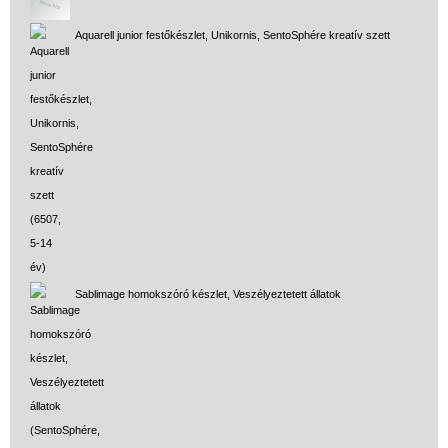
Miért vásárolj nálunk?
Aquarell junior festőkészlet, Unikornis, SentoSphére kreatív szett
Akiket támogatunk
Garancia
Játék rendelés - Az internetes
vásárlás előnyei
Reklamáció és Elállás
Sablimage homokszóró készlet, Veszélyeztetett állatok