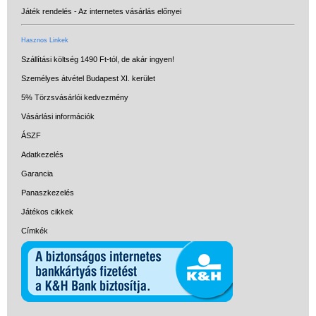
Játék rendelés - Az internetes vásárlás előnyei
Hasznos Linkek
Szállítási költség 1490 Ft-tól, de akár ingyen!
Személyes átvétel Budapest XI. kerület
5% Törzsvásárlói kedvezmény
Vásárlási információk
ÁSZF
Adatkezelés
Garancia
Panaszkezelés
Játékos cikkek
Címkék