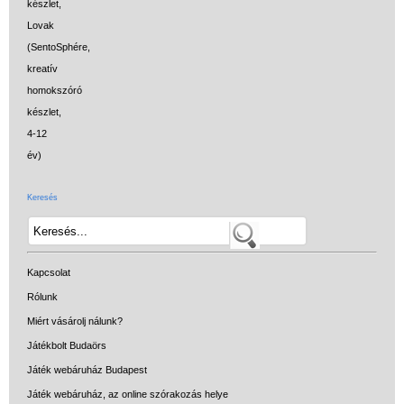
Keresés
Kapcsolat
Rólunk
Miért vásárolj nálunk?
Játékbolt Budaörs
Játék webáruház Budapest
Játék webáruház, az online szórakozás helye