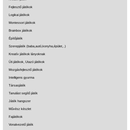
(baba,autó,konyha,épület,..)
Fejlesztő játékok
Logikai játékok
Tanulást segítő játék
Montessori játékok
Társasjáték
Brainbox játékok
Tudományos játék
Építőjáték
Szerepjáték (baba,autó,konyha,épület,..)
Úti játékok, Utazó játékok
Kreatív játékok lányoknak
Ügyességi játékok
Úti játékok, Utazó játékok
CSAK NÁLUNK - Egyedi
Mozgásfejlesztő játékok
játékok
Intelligens gyurma
Társasjáték
Tanulást segítő játék
Játék hangszer
Művész készlet
Fajátékok
Vonalvezető játék