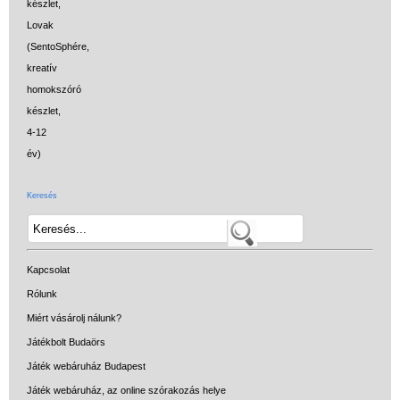
Keresés
Kapcsolat
Rólunk
Miért vásárolj nálunk?
Játékbolt Budaörs
Játék webáruház Budapest
Játék webáruház, az online szórakozás helye