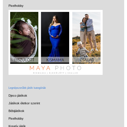
Magyar játékok
Pixelhobby
Montessori játékok
Mozgásfejlesztő játékok
Okos partijátékok
Oktató játékok kutyáknak
Pasztell játékok
Papírszínház
Pixelhobby
Puzzle
Legnépszerűbb játék kategóriák
Spiegelburg játékok
Djeco játékok
Strandjátékok
Játékok életkor szerint
Szerelés, barkácsolás, kerti
Bébijátékok
kalandozás
Pixelhobby
Szerepjáték
Kreatív játék