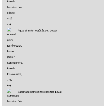
Aquarell junior festőkészlet, Lovak
Sablimage homokszóró készlet, Lovak