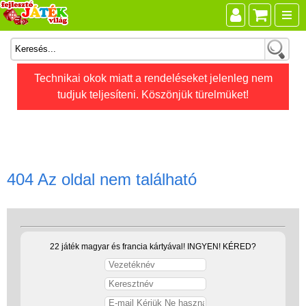
Összes játék
Technikai okok miatt a rendeléseket jelenleg nem
tudjuk teljesíteni. Köszönjük türelmüket!
Játékok életkor szerint
Legújabb Djeco játékok
AKTÍV szabadidő
Ajándéktárgyak
404 Az oldal nem található
Bébijátékok
Diafilm
Építőjáték
22 játék magyar és francia kártyával! INGYEN! KÉRED?
Foglalkoztató füzet
Fajátékok