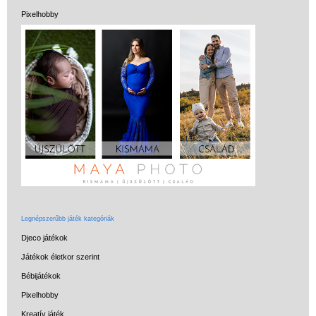
Magyar játékok
Pixelhobby
Montessori játékok
Mozgásfejlesztő játékok
Okos partijátékok
Oktató játékok kutyáknak
Pasztell játékok
Papírszínház
Pixelhobby
Puzzle
Legnépszerűbb játék kategóriák
Spiegelburg játékok
Djeco játékok
Strandjátékok
Játékok életkor szerint
Szerelés, barkácsolás, kerti
Bébijátékok
kalandozás
Pixelhobby
Szerepjáték
Kreatív játék