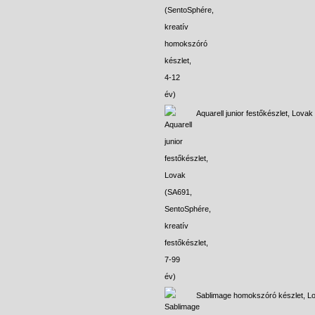
Aquarell junior festőkészlet, Lovak
Sablimage homokszóró készlet, L