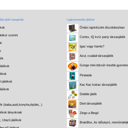
bb játék kategóriák
Legkeresettebb játékok
ékok
Óriási rajzkészlet díszdobozban
etkor szerint
Cortex, IQ kvíz party társasjáték
ok
Igaz vagy hamis?
y
Azul, családi társasjáték
ték
Gonge mini tölcsér kisebb gyerek
játékok
tékok
Piratatak
i játékok
Kac Kac kukac társasjáték
játékok
Dobble játék
Dixit társasjáték
ék (baba,autó,konyha,épület,..)
átékok lányoknak
Zingo a Bingó
k, Utazó játékok
BrainBox, Az időutazó, memóriafejl
lesztő játékok