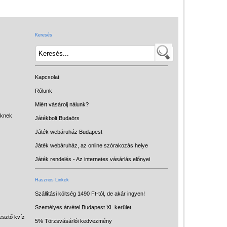
Játék hangszer
Futóbiciklik, rollerek
Keresés
Gyerekszoba
Intelligens gyurma
Iskolaszerek
Kapcsolat
Kerti játékok
Rólunk
Miért vásárolj nálunk?
Kreatív játék
eknek
Játékbolt Budaörs
Könyv
Játék webáruház Budapest
Licenszes TOP
Játék webáruház, az online szórakozás helye
gyerekajándékok
Játék rendelés - Az internetes vásárlás előnyei
Logikai játékok
Hasznos Linkek
LOGICO
Szállítási költség 1490 Ft-tól, de akár ingyen!
Személyes átvétel Budapest XI. kerület
LÜK
esztő kvíz
5% Törzsvásárlói kedvezmény