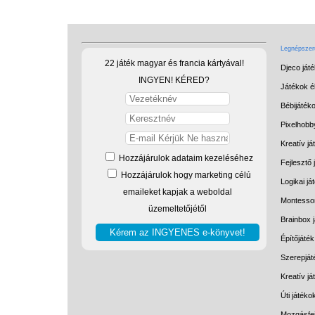
Legnépszerű
22 játék magyar és francia kártyával!
Djeco ját
INGYEN! KÉRED?
Játékok él
Bébijáték
Pixelhobb
Kreatív já
Hozzájárulok adataim kezeléséhez
Fejlesztő 
Hozzájárulok hogy marketing célú
Logikai já
emaileket kapjak a weboldal
Montessor
üzemeltetőjétől
Brainbox 
Építőjáték
Szerepját
Kreatív j
Úti játéko
Mozgásfej