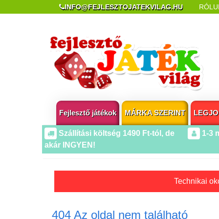
INFO@FEJLESZTOJATEKVILAG.HU
RÓLU
REKLAMÁCIÓ ÉS ELÁLLÁS
POPUP AZ OLDA
Fejlesztő játékok
MÁRKA SZERINT
LEGJO
Szállítási költség 1490 Ft-tól, de
1-3 
akár INGYEN!
Technikai oko
404 Az oldal nem található