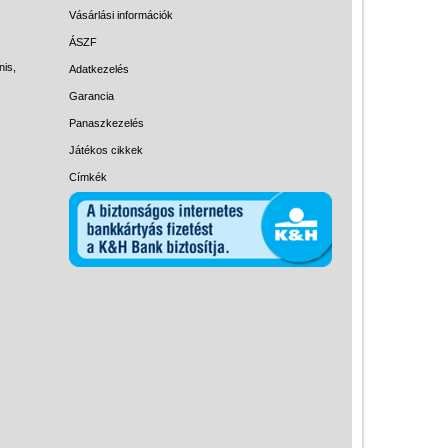
Magyar játékok
Vásárlási információk
Montessori játékok
ÁSZF
nis,
Adatkezelés
Mozgásfejlesztő játékok
Garancia
Okos partijátékok
Panaszkezelés
Oktató játékok kutyáknak
Játékos cikkek
Pasztell játékok
Címkék
Papírszínház
Pixelhobby
Puzzle
Spiegelburg játékok
Strandjátékok
Szerelés, barkácsolás, kerti
kalandozás
Szerepjáték