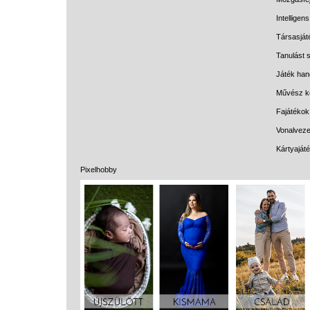
Intelligen
Társasját
Tanulást s
Játék han
Művész k
Fajátékok
Vonalveze
Kártyaját
Pixelhobby