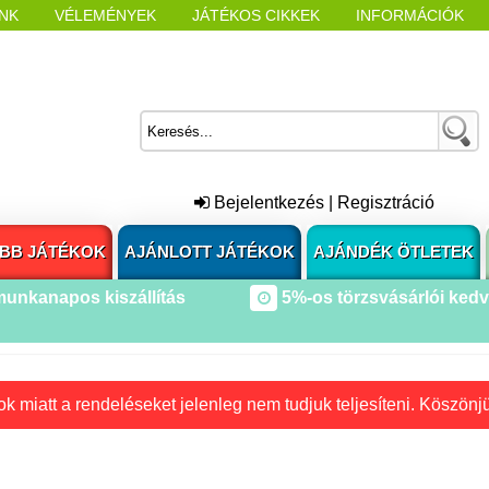
NK
VÉLEMÉNYEK
JÁTÉKOS CIKKEK
INFORMÁCIÓK
L NYITÁSAKOR
CÍMKÉK
Bejelentkezés
|
Regisztráció
BB JÁTÉKOK
AJÁNLOTT JÁTÉKOK
AJÁNDÉK ÖTLETEK
munkanapos kiszállítás
5%-os törzsvásárlói ked
k miatt a rendeléseket jelenleg nem tudjuk teljesíteni. Köszönj