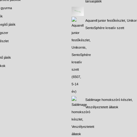
társasjáték
s gyurma
ék
Aquarell junior festőkészlet, Unikor
egítő játék
SentoSphére kreatív szett
gszer
észlet
tő játék
ékok
Sablimage homokszóró készlet,
Veszélyeztetett állatok