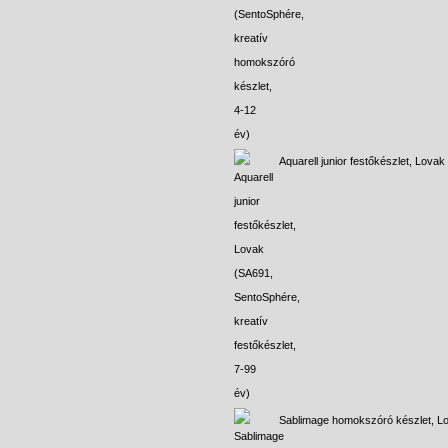
Aquarell junior festőkészlet, Lovak
Sablimage homokszóró készlet, L