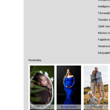
Intelligen
Társasját
Tanulást s
Játék han
Művész k
Fajátékok
Vonalveze
Kártyaját
Pixelhobby