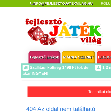
INFO@FEJLESZTOJATEKVILAG.HU
RÓLU
REKLAMÁCIÓ ÉS ELÁLLÁS
POPUP AZ OLDA
Fejlesztő játékok
MÁRKA SZERINT
LEGJO
Szállítási költség 1490 Ft-tól, de
1-3 
akár INGYEN!
Technikai oko
404 Az oldal nem található