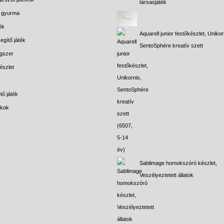
társasjáték
s gyurma
ék
Aquarell junior festőkészlet, Unikor
egítő játék
SentoSphére kreatív szett
gszer
észlet
tő játék
ékok
Sablimage homokszóró készlet,
Veszélyeztetett állatok