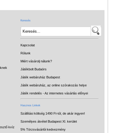
Játék hangszer
Futóbiciklik, rollerek
Keresés
Gyerekszoba
Intelligens gyurma
Iskolaszerek
Kapcsolat
Kerti játékok
Rólunk
Miért vásárolj nálunk?
Kreatív játék
eknek
Játékbolt Budaörs
Könyv
Játék webáruház Budapest
Licenszes TOP
Játék webáruház, az online szórakozás helye
gyerekajándékok
Játék rendelés - Az internetes vásárlás előnyei
Logikai játékok
Hasznos Linkek
LOGICO
Szállítási költség 1490 Ft-tól, de akár ingyen!
Személyes átvétel Budapest XI. kerület
LÜK
esztő kvíz
5% Törzsvásárlói kedvezmény