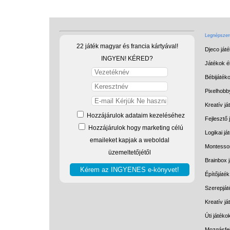
Legnépszerű
22 játék magyar és francia kártyával!
Djeco ját
INGYEN! KÉRED?
Játékok él
Bébijáték
Pixelhobb
Kreatív já
Hozzájárulok adataim kezeléséhez
Fejlesztő 
Hozzájárulok hogy marketing célú
Logikai já
emaileket kapjak a weboldal
Montessor
üzemeltetőjétől
Brainbox 
Építőjáték
Szerepját
Kreatív j
Úti játéko
Mozgásfej