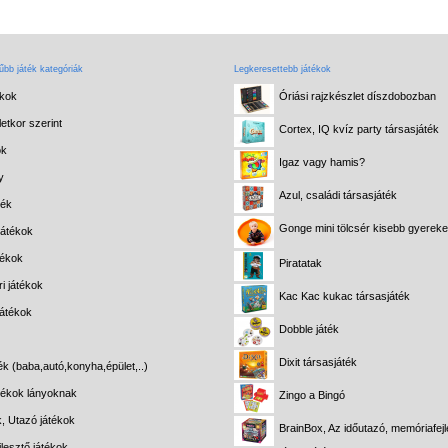
bb játék kategóriák
Legkeresettebb játékok
ékok
Óriási rajzkészlet díszdobozban
etkor szerint
Cortex, IQ kvíz party társasjáték
ok
Igaz vagy hamis?
y
Azul, családi társasjáték
ték
Gonge mini tölcsér kisebb gyerek
játékok
tékok
Piratatak
i játékok
Kac Kac kukac társasjáték
játékok
Dobble játék
Dixit társasjáték
ék (baba,autó,konyha,épület,..)
átékok lányoknak
Zingo a Bingó
k, Utazó játékok
BrainBox, Az időutazó, memóriafejl
lesztő játékok