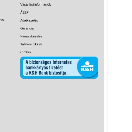
Magyar játékok
Vásárlási információk
Montessori játékok
ÁSZF
nis,
Adatkezelés
Mozgásfejlesztő játékok
Garancia
Okos partijátékok
Panaszkezelés
Oktató játékok kutyáknak
Játékos cikkek
Pasztell játékok
Címkék
Papírszínház
Pixelhobby
Puzzle
Spiegelburg játékok
Strandjátékok
Szerelés, barkácsolás, kerti
kalandozás
Szerepjáték