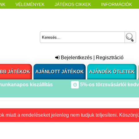
NK
VÉLEMÉNYEK
JÁTÉKOS CIKKEK
INFORMÁCIÓK
L NYITÁSAKOR
CÍMKÉK
Bejelentkezés
|
Regisztráció
BB JÁTÉKOK
AJÁNLOTT JÁTÉKOK
AJÁNDÉK ÖTLETEK
munkanapos kiszállítás
5%-os törzsvásárlói ked
k miatt a rendeléseket jelenleg nem tudjuk teljesíteni. Köszönj