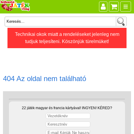
Összes játék
Technikai okok miatt a rendeléseket jelenleg nem
tudjuk teljesíteni. Köszönjük türelmüket!
Játékok életkor szerint
Legújabb Djeco játékok
AKTÍV szabadidő
Ajándéktárgyak
404 Az oldal nem található
Bébijátékok
Diafilm
Építőjáték
22 játék magyar és francia kártyával! INGYEN! KÉRED?
Foglalkoztató füzet
Fajátékok