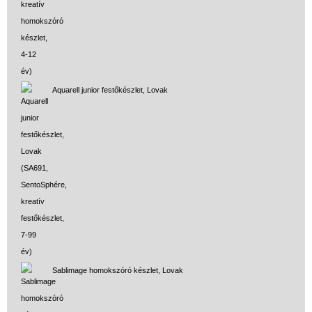
Aquarell junior festőkészlet, Lovak
Sablimage homokszóró készlet, Lovak