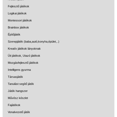
(baba,autó,konyha,épület,..)
Fejlesztő játékok
Logikai játékok
Tanulást segítő játék
Montessori játékok
Társasjáték
Brainbox játékok
Tudományos játék
Építőjáték
Szerepjáték (baba,autó,konyha,épület,..)
Úti játékok, Utazó játékok
Kreatív játékok lányoknak
Ügyességi játékok
Úti játékok, Utazó játékok
CSAK NÁLUNK - Egyedi
Mozgásfejlesztő játékok
játékok
Intelligens gyurma
Társasjáték
Tanulást segítő játék
Játék hangszer
Művész készlet
Fajátékok
Vonalvezető játék