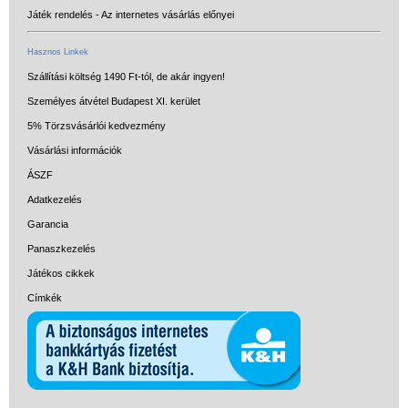
Játék rendelés - Az internetes vásárlás előnyei
Hasznos Linkek
Szállítási költség 1490 Ft-tól, de akár ingyen!
Személyes átvétel Budapest XI. kerület
5% Törzsvásárlói kedvezmény
Vásárlási információk
ÁSZF
Adatkezelés
Garancia
Panaszkezelés
Játékos cikkek
Címkék