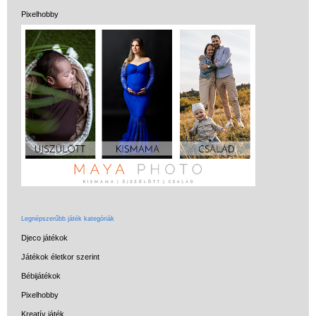
Magyar játékok
Pixelhobby
Montessori játékok
Mozgásfejlesztő játékok
Okos partijátékok
Oktató játékok kutyáknak
Pasztell játékok
Papírszínház
Pixelhobby
Puzzle
Legnépszerűbb játék kategóriák
Spiegelburg játékok
Djeco játékok
Strandjátékok
Játékok életkor szerint
Szerelés, barkácsolás, kerti
Bébijátékok
kalandozás
Pixelhobby
Szerepjáték
Kreatív játék