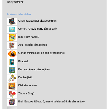
Kártyajátékok
Legkeresettebb játékok
Óriási rajzkészlet díszdobozban
Cortex, IQ kvíz party társasjáték
Igaz vagy hamis?
Azul, családi társasjáték
Vélemények
Gonge mini tölcsér kisebb gyerekeknek
Adatkezelés
Piratatak
ÁSZF
Kac Kac kukac társasjáték
Szállítási költség 1490 Ft-tól,
Dobble játék
de akár INGYEN!
Dixit társasjáték
1-3 munkanapos kiszállítás
Zingo a Bingó
5%-os törzsvásárlói
BrainBox, Az időutazó, memóriafejlesztő kvíz társasjáték
kedvezmény