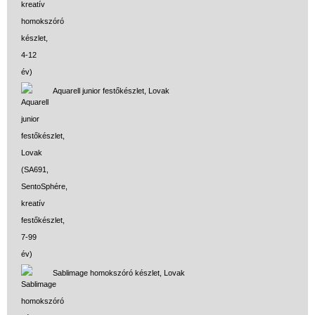
Aquarell junior festőkészlet, Lovak
Sablimage homokszóró készlet, Lovak