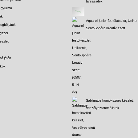
társasjáték
s gyurma
ék
Aquarell junior festőkészlet, Unikor
egítő játék
SentoSphére kreatív szett
gszer
észlet
tő játék
ékok
Sablimage homokszóró készlet,
Veszélyeztetett állatok