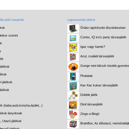
bb játék kategóriák
Legkeresettebb játékok
ékok
Óriási rajzkészlet díszdobozban
etkor szerint
Cortex, IQ kvíz party társasjáték
ok
Igaz vagy hamis?
y
Azul, családi társasjáték
ték
Gonge mini tölcsér kisebb gyerek
játékok
tékok
Piratatak
i játékok
Kac Kac kukac társasjáték
játékok
Dobble játék
Dixit társasjáték
ék (baba,autó,konyha,épület,..)
átékok lányoknak
Zingo a Bingó
k, Utazó játékok
BrainBox, Az időutazó, memóriafejl
lesztő játékok