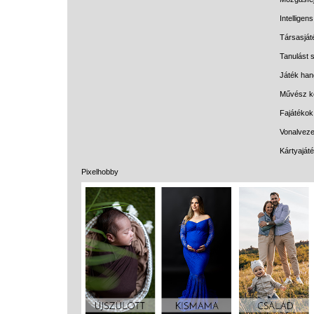
Intelligen
Társasját
Tanulást s
Játék han
Művész k
Fajátékok
Vonalveze
Kártyaját
Pixelhobby