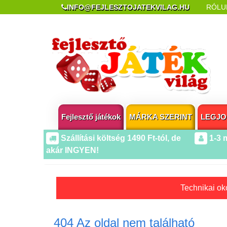
INFO@FEJLESZTOJATEKVILAG.HU
RÓLU
REKLAMÁCIÓ ÉS ELÁLLÁS
POPUP AZ OLDA
Fejlesztő játékok
MÁRKA SZERINT
LEGJO
Szállítási költség 1490 Ft-tól, de
1-3 
akár INGYEN!
Technikai oko
404 Az oldal nem található