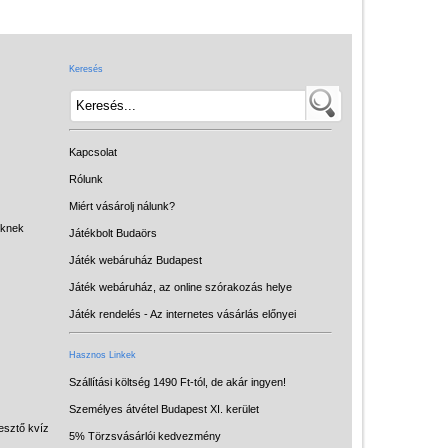
Játék hangszer
Futóbiciklik, rollerek
Keresés
Gyerekszoba
Intelligens gyurma
Iskolaszerek
Kapcsolat
Kerti játékok
Rólunk
Miért vásárolj nálunk?
Kreatív játék
eknek
Játékbolt Budaörs
Könyv
Játék webáruház Budapest
Licenszes TOP
Játék webáruház, az online szórakozás helye
gyerekajándékok
Játék rendelés - Az internetes vásárlás előnyei
Logikai játékok
Hasznos Linkek
LOGICO
Szállítási költség 1490 Ft-tól, de akár ingyen!
Személyes átvétel Budapest XI. kerület
LÜK
esztő kvíz
5% Törzsvásárlói kedvezmény