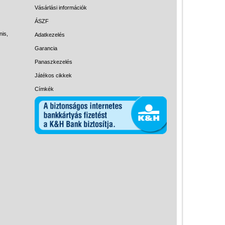
Magyar játékok
Vásárlási információk
Montessori játékok
ÁSZF
nis,
Adatkezelés
Mozgásfejlesztő játékok
Garancia
Okos partijátékok
Panaszkezelés
Oktató játékok kutyáknak
Játékos cikkek
Pasztell játékok
Címkék
Papírszínház
Pixelhobby
Puzzle
Spiegelburg játékok
Strandjátékok
Szerelés, barkácsolás, kerti
kalandozás
Szerepjáték