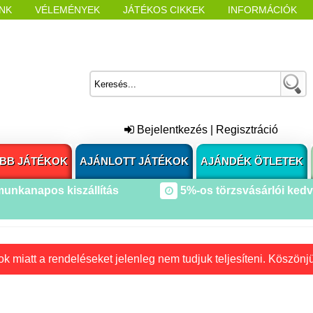
NK
VÉLEMÉNYEK
JÁTÉKOS CIKKEK
INFORMÁCIÓK
L NYITÁSAKOR
CÍMKÉK
Bejelentkezés
|
Regisztráció
BB JÁTÉKOK
AJÁNLOTT JÁTÉKOK
AJÁNDÉK ÖTLETEK
munkanapos kiszállítás
5%-os törzsvásárlói ked
k miatt a rendeléseket jelenleg nem tudjuk teljesíteni. Köszönj