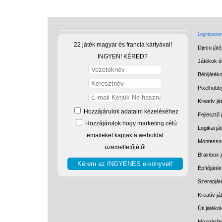
Legnépszerű
22 játék magyar és francia kártyával!
Djeco ját
INGYEN! KÉRED?
Játékok él
Bébijáték
Pixelhobb
Kreatív já
Hozzájárulok adataim kezeléséhez
Fejlesztő 
Hozzájárulok hogy marketing célú
Logikai já
emaileket kapjak a weboldal
Montessor
üzemeltetőjétől
Brainbox 
Építőjáték
Szerepját
Kreatív j
Úti játéko
Mozgásfej