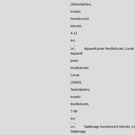
Aquarell junior festőkészlet, Lovak
Sablimage homokszóró készlet, L