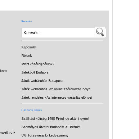
Játék hangszer
Futóbiciklik, rollerek
Keresés
Gyerekszoba
Intelligens gyurma
Iskolaszerek
Kapcsolat
Kerti játékok
Rólunk
Miért vásárolj nálunk?
Kreatív játék
eknek
Játékbolt Budaörs
Könyv
Játék webáruház Budapest
Licenszes TOP
Játék webáruház, az online szórakozás helye
gyerekajándékok
Játék rendelés - Az internetes vásárlás előnyei
Logikai játékok
Hasznos Linkek
LOGICO
Szállítási költség 1490 Ft-tól, de akár ingyen!
Személyes átvétel Budapest XI. kerület
LÜK
esztő kvíz
5% Törzsvásárlói kedvezmény