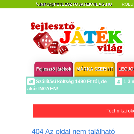
INFO@FEJLESZTOJATEKVILAG.HU
RÓLU
REKLAMÁCIÓ ÉS ELÁLLÁS
POPUP AZ OLDA
Fejlesztő játékok
MÁRKA SZERINT
LEGJO
Szállítási költség 1490 Ft-tól, de
1-3 
akár INGYEN!
Technikai oko
404 Az oldal nem található