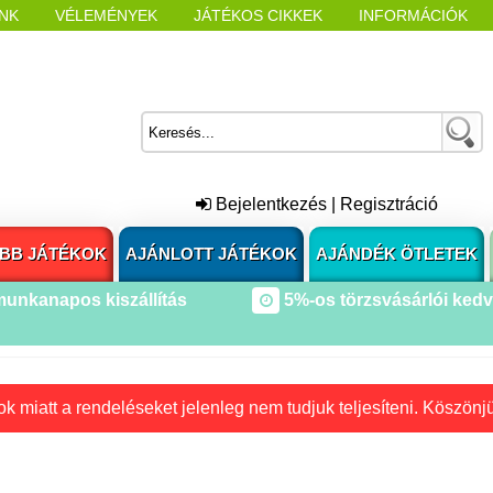
NK
VÉLEMÉNYEK
JÁTÉKOS CIKKEK
INFORMÁCIÓK
L NYITÁSAKOR
CÍMKÉK
Bejelentkezés
|
Regisztráció
BB JÁTÉKOK
AJÁNLOTT JÁTÉKOK
AJÁNDÉK ÖTLETEK
munkanapos kiszállítás
5%-os törzsvásárlói ked
k miatt a rendeléseket jelenleg nem tudjuk teljesíteni. Köszönj