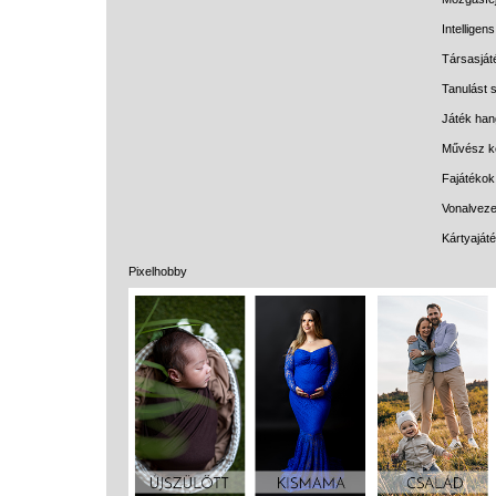
Intelligen
Társasját
Tanulást s
Játék han
Művész k
Fajátékok
Vonalveze
Kártyaját
Pixelhobby