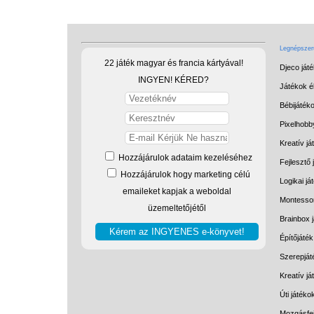
Legnépszerű
22 játék magyar és francia kártyával!
Djeco ját
INGYEN! KÉRED?
Játékok él
Bébijáték
Pixelhobb
Kreatív já
Hozzájárulok adataim kezeléséhez
Fejlesztő 
Hozzájárulok hogy marketing célú
Logikai já
emaileket kapjak a weboldal
Montessor
üzemeltetőjétől
Brainbox 
Építőjáték
Szerepját
Kreatív j
Úti játéko
Mozgásfej