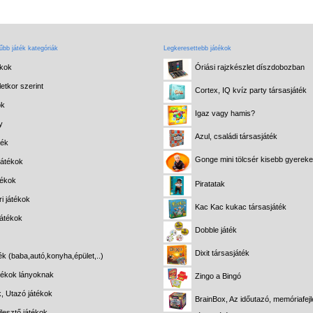
bb játék kategóriák
Legkeresettebb játékok
ékok
Óriási rajzkészlet díszdobozban
etkor szerint
Cortex, IQ kvíz party társasjáték
ok
Igaz vagy hamis?
y
Azul, családi társasjáték
ték
Gonge mini tölcsér kisebb gyerek
játékok
tékok
Piratatak
i játékok
Kac Kac kukac társasjáték
játékok
Dobble játék
Dixit társasjáték
ék (baba,autó,konyha,épület,..)
átékok lányoknak
Zingo a Bingó
k, Utazó játékok
BrainBox, Az időutazó, memóriafejl
lesztő játékok