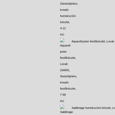
Aquarell junior festőkészlet, Lovak
Sablimage homokszóró készlet, L