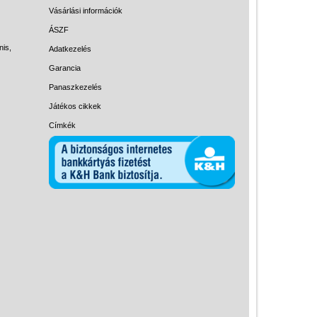
Magyar játékok
Vásárlási információk
Montessori játékok
ÁSZF
nis,
Adatkezelés
Mozgásfejlesztő játékok
Garancia
Okos partijátékok
Panaszkezelés
Oktató játékok kutyáknak
Játékos cikkek
Pasztell játékok
Címkék
Papírszínház
Pixelhobby
Puzzle
Spiegelburg játékok
Strandjátékok
Szerelés, barkácsolás, kerti
kalandozás
Szerepjáték