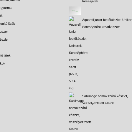
társasjáték
s gyurma
ék
Aquarell junior festőkészlet, Unikor
egítő játék
SentoSphére kreatív szett
gszer
észlet
tő játék
ékok
Sablimage homokszóró készlet,
Veszélyeztetett állatok