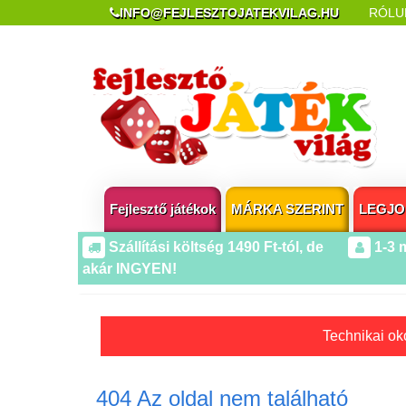
INFO@FEJLESZTOJATEKVILAG.HU
RÓLU
REKLAMÁCIÓ ÉS ELÁLLÁS
POPUP AZ OLDA
Fejlesztő játékok
MÁRKA SZERINT
LEGJO
Szállítási költség 1490 Ft-tól, de
1-3 
akár INGYEN!
Technikai oko
404 Az oldal nem található