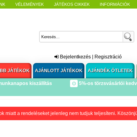
NK
VÉLEMÉNYEK
JÁTÉKOS CIKKEK
INFORMÁCIÓK
L NYITÁSAKOR
CÍMKÉK
Bejelentkezés
|
Regisztráció
BB JÁTÉKOK
AJÁNLOTT JÁTÉKOK
AJÁNDÉK ÖTLETEK
munkanapos kiszállítás
5%-os törzsvásárlói ked
k miatt a rendeléseket jelenleg nem tudjuk teljesíteni. Köszönj