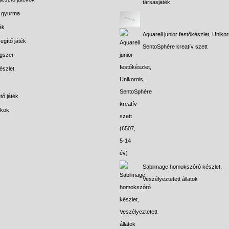
társasjáték
s gyurma
ék
Aquarell junior festőkészlet, Unikor
egítő játék
SentoSphére kreatív szett
gszer
észlet
tő játék
ékok
Sablimage homokszóró készlet,
Veszélyeztetett állatok