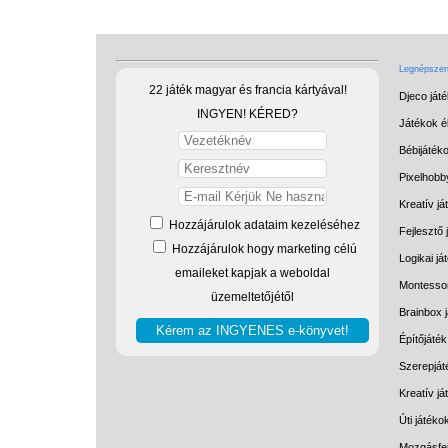
Legnépszerű
22 játék magyar és francia kártyával!
Djeco ját
INGYEN! KÉRED?
Játékok él
Bébijáték
Pixelhobb
Kreatív já
Hozzájárulok adataim kezeléséhez
Fejlesztő 
Hozzájárulok hogy marketing célú
Logikai já
emaileket kapjak a weboldal
Montessor
üzemeltetőjétől
Brainbox 
Építőjáték
Szerepját
Kreatív j
Úti játéko
Mozgásfej