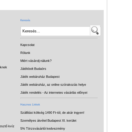
Játék hangszer
Futóbiciklik, rollerek
Keresés
Gyerekszoba
Intelligens gyurma
Iskolaszerek
Kapcsolat
Kerti játékok
Rólunk
Miért vásárolj nálunk?
Kreatív játék
eknek
Játékbolt Budaörs
Könyv
Játék webáruház Budapest
Licenszes TOP
Játék webáruház, az online szórakozás helye
gyerekajándékok
Játék rendelés - Az internetes vásárlás előnyei
Logikai játékok
Hasznos Linkek
LOGICO
Szállítási költség 1490 Ft-tól, de akár ingyen!
Személyes átvétel Budapest XI. kerület
LÜK
esztő kvíz
5% Törzsvásárlói kedvezmény