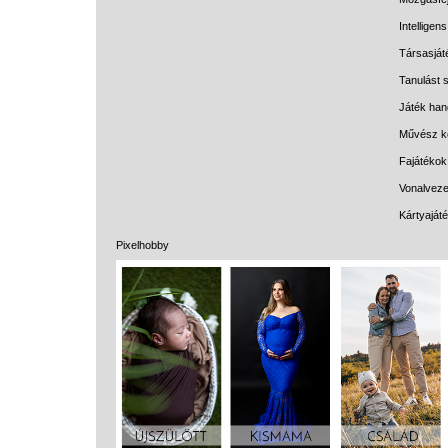
Intelligen
Társasját
Tanulást s
Játék han
Művész k
Fajátékok
Vonalveze
Kártyaját
Pixelhobby