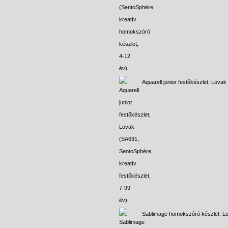
Aquarell junior festőkészlet, Lovak
Sablimage homokszóró készlet, L