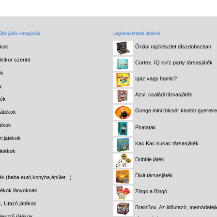
bb játék kategóriák
Legkeresettebb játékok
ékok
Óriási rajzkészlet díszdobozban
etkor szerint
Cortex, IQ kvíz party társasjáték
ok
Igaz vagy hamis?
y
Azul, családi társasjáték
ték
Gonge mini tölcsér kisebb gyerek
játékok
tékok
Piratatak
i játékok
Kac Kac kukac társasjáték
játékok
Dobble játék
Dixit társasjáték
ék (baba,autó,konyha,épület,..)
átékok lányoknak
Zingo a Bingó
k, Utazó játékok
BrainBox, Az időutazó, memóriafejl
lesztő játékok