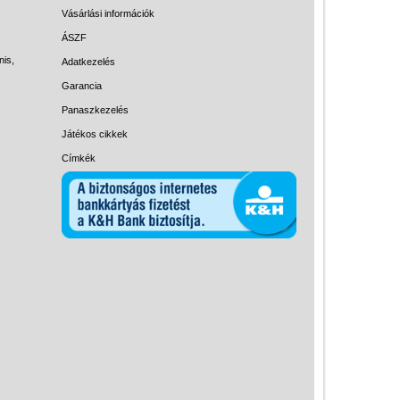
Magyar játékok
Vásárlási információk
Montessori játékok
ÁSZF
nis,
Adatkezelés
Mozgásfejlesztő játékok
Garancia
Okos partijátékok
Panaszkezelés
Oktató játékok kutyáknak
Játékos cikkek
Pasztell játékok
Címkék
Papírszínház
Pixelhobby
Puzzle
Spiegelburg játékok
Strandjátékok
Szerelés, barkácsolás, kerti
kalandozás
Szerepjáték