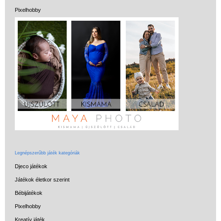
Magyar játékok
Pixelhobby
Montessori játékok
Mozgásfejlesztő játékok
Okos partijátékok
Oktató játékok kutyáknak
Pasztell játékok
Papírszínház
Pixelhobby
Puzzle
Legnépszerűbb játék kategóriák
Spiegelburg játékok
Djeco játékok
Strandjátékok
Játékok életkor szerint
Szerelés, barkácsolás, kerti
Bébijátékok
kalandozás
Pixelhobby
Szerepjáték
Kreatív játék