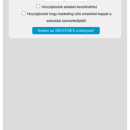
Játék hangszer
Hozzájárulok adataim kezeléséhez
Futóbiciklik, rollerek
Hozzájárulok hogy marketing célú emaileket kapjak a
weboldal üzemeltetőjétől
Gyerekszoba
Intelligens gyurma
Iskolaszerek
Kerti játékok
Kreatív játék
Könyv
Licenszes TOP
gyerekajándékok
Logikai játékok
LOGICO
LÜK