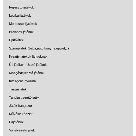
(baba,autó,konyha,épület,..)
Fejlesztő játékok
Logikai játékok
Tanulást segítő játék
Montessori játékok
Társasjáték
Brainbox játékok
Tudományos játék
Építőjáték
Szerepjáték (baba,autó,konyha,épület,..)
Úti játékok, Utazó játékok
Kreatív játékok lányoknak
Ügyességi játékok
Úti játékok, Utazó játékok
CSAK NÁLUNK - Egyedi
Mozgásfejlesztő játékok
játékok
Intelligens gyurma
Társasjáték
Tanulást segítő játék
Játék hangszer
Művész készlet
Fajátékok
Vonalvezető játék