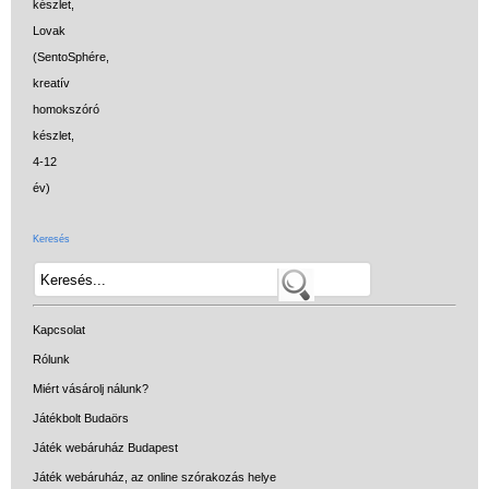
Keresés
Kapcsolat
Rólunk
Miért vásárolj nálunk?
Játékbolt Budaörs
Játék webáruház Budapest
Játék webáruház, az online szórakozás helye