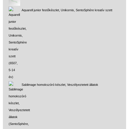
Miért vásárolj nálunk?
Aquarell junior festőkészlet, Unikornis, SentoSphére kreatív szett
Akiket támogatunk
Garancia
Játék rendelés - Az internetes
vásárlás előnyei
Reklamáció és Elállás
Sablimage homokszóró készlet, Veszélyeztetett állatok