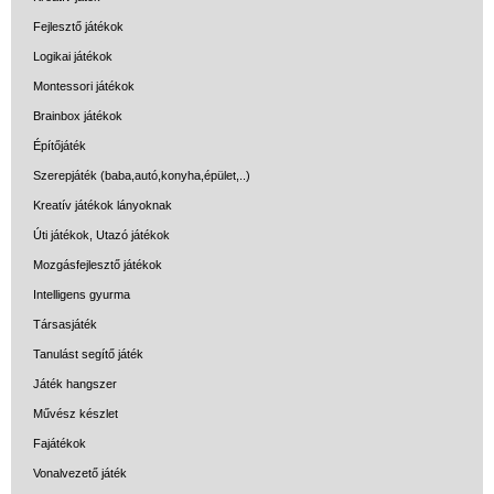
(baba,autó,konyha,épület,..)
Fejlesztő játékok
Logikai játékok
Tanulást segítő játék
Montessori játékok
Társasjáték
Brainbox játékok
Tudományos játék
Építőjáték
Szerepjáték (baba,autó,konyha,épület,..)
Úti játékok, Utazó játékok
Kreatív játékok lányoknak
Ügyességi játékok
Úti játékok, Utazó játékok
CSAK NÁLUNK - Egyedi
Mozgásfejlesztő játékok
játékok
Intelligens gyurma
Társasjáték
Tanulást segítő játék
Játék hangszer
Művész készlet
Fajátékok
Vonalvezető játék