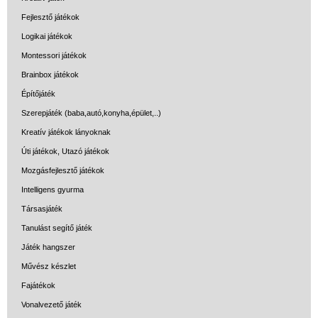
(baba,autó,konyha,épület,..)
Fejlesztő játékok
Logikai játékok
Tanulást segítő játék
Montessori játékok
Társasjáték
Brainbox játékok
Tudományos játék
Építőjáték
Szerepjáték (baba,autó,konyha,épület,..)
Úti játékok, Utazó játékok
Kreatív játékok lányoknak
Ügyességi játékok
Úti játékok, Utazó játékok
CSAK NÁLUNK - Egyedi
Mozgásfejlesztő játékok
játékok
Intelligens gyurma
Társasjáték
Tanulást segítő játék
Játék hangszer
Művész készlet
Fajátékok
Vonalvezető játék