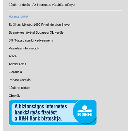
Játék rendelés - Az internetes vásárlás előnyei
Hasznos Linkek
Szállítási költség 1490 Ft-tól, de akár ingyen!
Személyes átvétel Budapest XI. kerület
5% Törzsvásárlói kedvezmény
Vásárlási információk
ÁSZF
Adatkezelés
Garancia
Panaszkezelés
Játékos cikkek
Címkék