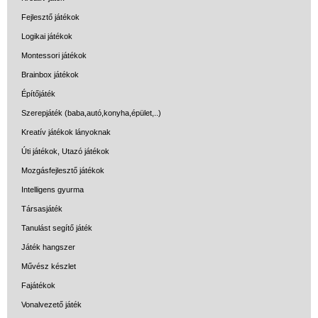
(baba,autó,konyha,épület,..)
Fejlesztő játékok
Logikai játékok
Tanulást segítő játék
Montessori játékok
Társasjáték
Brainbox játékok
Tudományos játék
Építőjáték
Szerepjáték (baba,autó,konyha,épület,..)
Úti játékok, Utazó játékok
Kreatív játékok lányoknak
Ügyességi játékok
Úti játékok, Utazó játékok
CSAK NÁLUNK - Egyedi
Mozgásfejlesztő játékok
játékok
Intelligens gyurma
Társasjáték
Tanulást segítő játék
Játék hangszer
Művész készlet
Fajátékok
Vonalvezető játék