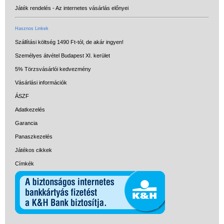
Játék rendelés - Az internetes vásárlás előnyei
Hasznos Linkek
Szállítási költség 1490 Ft-tól, de akár ingyen!
Személyes átvétel Budapest XI. kerület
5% Törzsvásárlói kedvezmény
Vásárlási információk
ÁSZF
Adatkezelés
Garancia
Panaszkezelés
Játékos cikkek
Címkék