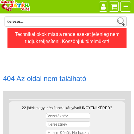
Összes játék
Technikai okok miatt a rendeléseket jelenleg nem
tudjuk teljesíteni. Köszönjük türelmüket!
Játékok életkor szerint
Legújabb Djeco játékok
AKTÍV szabadidő
Ajándéktárgyak
404 Az oldal nem található
Bébijátékok
Diafilm
Építőjáték
22 játék magyar és francia kártyával! INGYEN! KÉRED?
Foglalkoztató füzet
Fajátékok