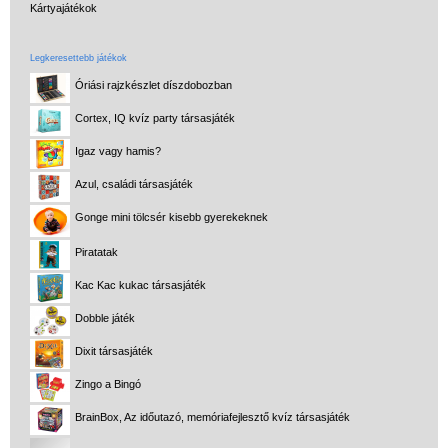
Kártyajátékok
Legkeresettebb játékok
Óriási rajzkészlet díszdobozban
Cortex, IQ kvíz party társasjáték
Igaz vagy hamis?
Azul, családi társasjáték
Vélemények
Gonge mini tölcsér kisebb gyerekeknek
Adatkezelés
Piratatak
ÁSZF
Kac Kac kukac társasjáték
Szállítási költség 1490 Ft-tól,
Dobble játék
de akár INGYEN!
Dixit társasjáték
1-3 munkanapos kiszállítás
Zingo a Bingó
5%-os törzsvásárlói
BrainBox, Az időutazó, memóriafejlesztő kvíz társasjáték
kedvezmény