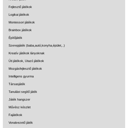
(baba,autó,konyha,épület,..)
Fejlesztő játékok
Logikai játékok
Tanulást segítő játék
Montessori játékok
Társasjáték
Brainbox játékok
Tudományos játék
Építőjáték
Szerepjáték (baba,autó,konyha,épület,..)
Úti játékok, Utazó játékok
Kreatív játékok lányoknak
Ügyességi játékok
Úti játékok, Utazó játékok
CSAK NÁLUNK - Egyedi
Mozgásfejlesztő játékok
játékok
Intelligens gyurma
Társasjáték
Tanulást segítő játék
Játék hangszer
Művész készlet
Fajátékok
Vonalvezető játék