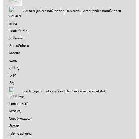
Miért vásárolj nálunk?
Aquarell junior festőkészlet, Unikornis, SentoSphére kreatív szett
Akiket támogatunk
Garancia
Játék rendelés - Az internetes
vásárlás előnyei
Reklamáció és Elállás
Sablimage homokszóró készlet, Veszélyeztetett állatok