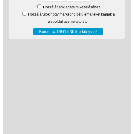
Játék hangszer
Hozzájárulok adataim kezeléséhez
Futóbiciklik, rollerek
Hozzájárulok hogy marketing célú emaileket kapjak a
weboldal üzemeltetőjétől
Gyerekszoba
Intelligens gyurma
Iskolaszerek
Kerti játékok
Kreatív játék
Könyv
Licenszes TOP
gyerekajándékok
Logikai játékok
LOGICO
LÜK