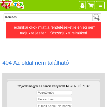
Összes játék
Technikai okok miatt a rendeléseket jelenleg nem
tudjuk teljesíteni. Köszönjük türelmüket!
Játékok életkor szerint
Legújabb Djeco játékok
AKTÍV szabadidő
Ajándéktárgyak
404 Az oldal nem található
Bébijátékok
Diafilm
Építőjáték
22 játék magyar és francia kártyával! INGYEN! KÉRED?
Foglalkoztató füzet
Fajátékok