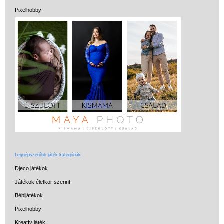
Magyar játékok
Pixelhobby
Montessori játékok
Mozgásfejlesztő játékok
Okos partijátékok
Oktató játékok kutyáknak
Pasztell játékok
Papírszínház
Pixelhobby
Puzzle
Legnépszerűbb játék kategóriák
Spiegelburg játékok
Djeco játékok
Strandjátékok
Játékok életkor szerint
Szerelés, barkácsolás, kerti
Bébijátékok
kalandozás
Pixelhobby
Szerepjáték
Kreatív játék