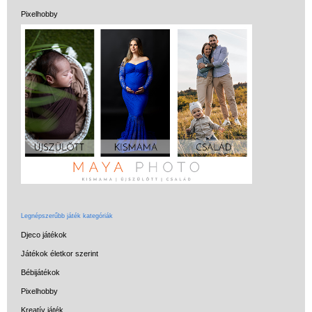
Magyar játékok
Pixelhobby
Montessori játékok
Mozgásfejlesztő játékok
Okos partijátékok
Oktató játékok kutyáknak
Pasztell játékok
Papírszínház
Pixelhobby
Puzzle
Legnépszerűbb játék kategóriák
Spiegelburg játékok
Djeco játékok
Strandjátékok
Játékok életkor szerint
Szerelés, barkácsolás, kerti
Bébijátékok
kalandozás
Pixelhobby
Szerepjáték
Kreatív játék