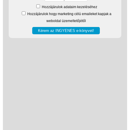
Játék hangszer
Hozzájárulok adataim kezeléséhez
Futóbiciklik, rollerek
Hozzájárulok hogy marketing célú emaileket kapjak a
weboldal üzemeltetőjétől
Gyerekszoba
Intelligens gyurma
Iskolaszerek
Kerti játékok
Kreatív játék
Könyv
Licenszes TOP
gyerekajándékok
Logikai játékok
LOGICO
LÜK