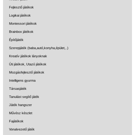
(baba,autó,konyha,épület,..)
Fejlesztő játékok
Logikai játékok
Tanulást segítő játék
Montessori játékok
Társasjáték
Brainbox játékok
Tudományos játék
Építőjáték
Szerepjáték (baba,autó,konyha,épület,..)
Úti játékok, Utazó játékok
Kreatív játékok lányoknak
Ügyességi játékok
Úti játékok, Utazó játékok
CSAK NÁLUNK - Egyedi
Mozgásfejlesztő játékok
játékok
Intelligens gyurma
Társasjáték
Tanulást segítő játék
Játék hangszer
Művész készlet
Fajátékok
Vonalvezető játék