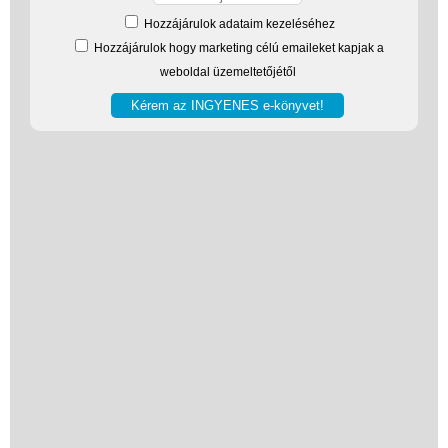
Játék hangszer
Hozzájárulok adataim kezeléséhez
Futóbiciklik, rollerek
Hozzájárulok hogy marketing célú emaileket kapjak a
weboldal üzemeltetőjétől
Gyerekszoba
Intelligens gyurma
Iskolaszerek
Kerti játékok
Kreatív játék
Könyv
Licenszes TOP
gyerekajándékok
Logikai játékok
LOGICO
LÜK