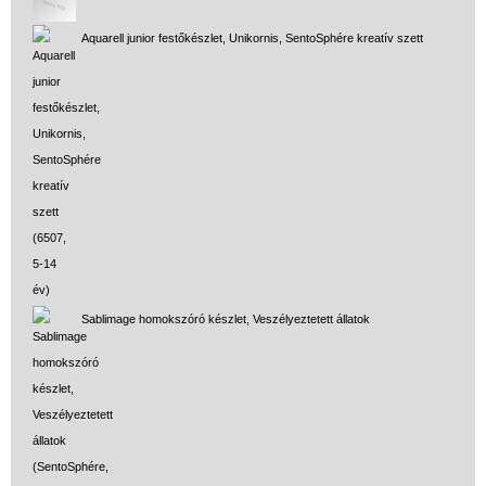
Miért vásárolj nálunk?
Aquarell junior festőkészlet, Unikornis, SentoSphére kreatív szett
Akiket támogatunk
Garancia
Játék rendelés - Az internetes
vásárlás előnyei
Reklamáció és Elállás
Sablimage homokszóró készlet, Veszélyeztetett állatok