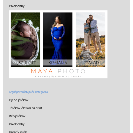
Magyar játékok
Pixelhobby
Montessori játékok
Mozgásfejlesztő játékok
Okos partijátékok
Oktató játékok kutyáknak
Pasztell játékok
Papírszínház
Pixelhobby
Puzzle
Legnépszerűbb játék kategóriák
Spiegelburg játékok
Djeco játékok
Strandjátékok
Játékok életkor szerint
Szerelés, barkácsolás, kerti
Bébijátékok
kalandozás
Pixelhobby
Szerepjáték
Kreatív játék