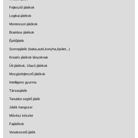
(baba,autó,konyha,épület,..)
Fejlesztő játékok
Logikai játékok
Tanulást segítő játék
Montessori játékok
Társasjáték
Brainbox játékok
Tudományos játék
Építőjáték
Szerepjáték (baba,autó,konyha,épület,..)
Úti játékok, Utazó játékok
Kreatív játékok lányoknak
Ügyességi játékok
Úti játékok, Utazó játékok
CSAK NÁLUNK - Egyedi
Mozgásfejlesztő játékok
játékok
Intelligens gyurma
Társasjáték
Tanulást segítő játék
Játék hangszer
Művész készlet
Fajátékok
Vonalvezető játék