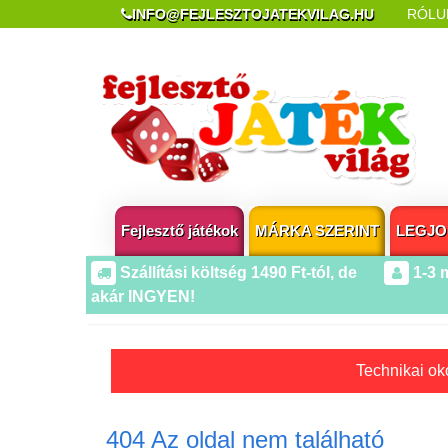
INFO@FEJLESZTOJATEKVILAG.HU
RÓLU
REKLAMÁCIÓ ÉS ELÁLLÁS
POPUP AZ OLDA
Fejlesztő játékok
MÁRKA SZERINT
LEGJO
Szállítási költség 1490 Ft-tól, de
1-3 
akár INGYEN!
Technikai oko
404 Az oldal nem található