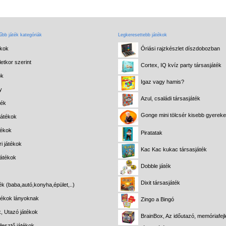
bb játék kategóriák
Legkeresettebb játékok
ékok
Óriási rajzkészlet díszdobozban
etkor szerint
Cortex, IQ kvíz party társasjáték
ok
Igaz vagy hamis?
y
Azul, családi társasjáték
ték
Gonge mini tölcsér kisebb gyerek
játékok
tékok
Piratatak
i játékok
Kac Kac kukac társasjáték
játékok
Dobble játék
Dixit társasjáték
ék (baba,autó,konyha,épület,..)
átékok lányoknak
Zingo a Bingó
k, Utazó játékok
BrainBox, Az időutazó, memóriafejl
lesztő játékok