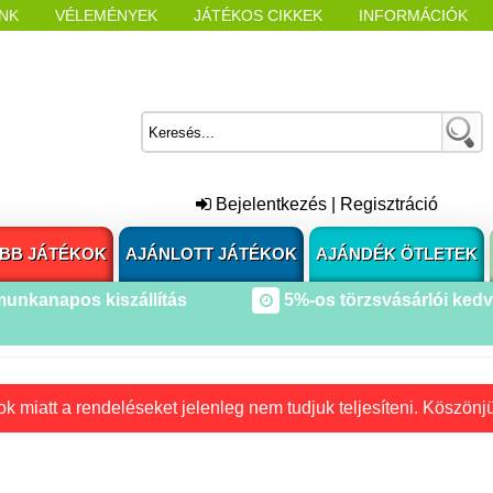
NK
VÉLEMÉNYEK
JÁTÉKOS CIKKEK
INFORMÁCIÓK
L NYITÁSAKOR
CÍMKÉK
Bejelentkezés
|
Regisztráció
BB JÁTÉKOK
AJÁNLOTT JÁTÉKOK
AJÁNDÉK ÖTLETEK
munkanapos kiszállítás
5%-os törzsvásárlói ked
k miatt a rendeléseket jelenleg nem tudjuk teljesíteni. Köszönj