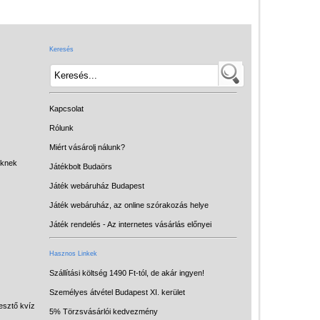
Játék hangszer
Futóbiciklik, rollerek
Keresés
Gyerekszoba
Intelligens gyurma
Iskolaszerek
Kapcsolat
Kerti játékok
Rólunk
Miért vásárolj nálunk?
Kreatív játék
eknek
Játékbolt Budaörs
Könyv
Játék webáruház Budapest
Licenszes TOP
Játék webáruház, az online szórakozás helye
gyerekajándékok
Játék rendelés - Az internetes vásárlás előnyei
Logikai játékok
Hasznos Linkek
LOGICO
Szállítási költség 1490 Ft-tól, de akár ingyen!
Személyes átvétel Budapest XI. kerület
LÜK
esztő kvíz
5% Törzsvásárlói kedvezmény