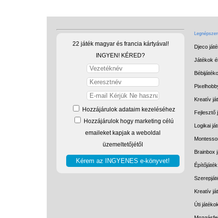
Legnépszerű
22 játék magyar és francia kártyával!
Djeco ját
INGYEN! KÉRED?
Játékok él
Bébijáték
Pixelhobb
Kreatív já
Hozzájárulok adataim kezeléséhez
Fejlesztő 
Hozzájárulok hogy marketing célú
Logikai já
emaileket kapjak a weboldal
Montessor
üzemeltetőjétől
Brainbox 
Építőjáték
Szerepját
Kreatív j
Úti játéko
Mozgásfej