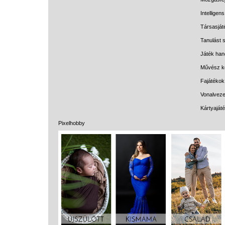
Intelligen
Társasját
Tanulást s
Játék han
Művész k
Fajátékok
Vonalveze
Kártyaját
Pixelhobby