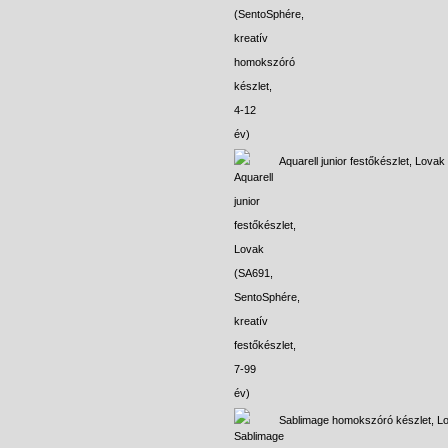
Aquarell junior festőkészlet, Lovak
Sablimage homokszóró készlet, L