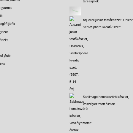
társasjáték
s gyurma
ék
Aquarell junior festőkészlet, Unikor
egítő játék
SentoSphére kreatív szett
gszer
észlet
tő játék
ékok
Sablimage homokszóró készlet,
Veszélyeztetett állatok