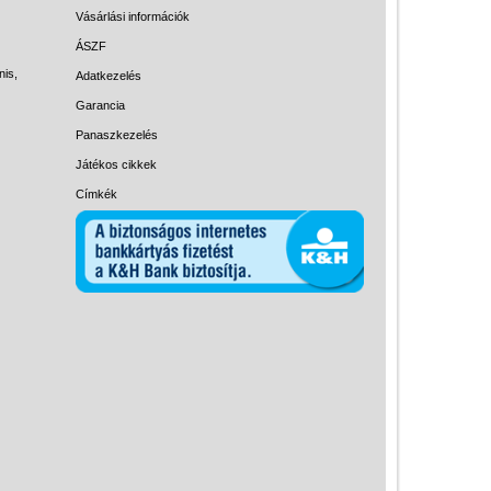
Magyar játékok
Vásárlási információk
Montessori játékok
ÁSZF
nis,
Adatkezelés
Mozgásfejlesztő játékok
Garancia
Okos partijátékok
Panaszkezelés
Oktató játékok kutyáknak
Játékos cikkek
Pasztell játékok
Címkék
Papírszínház
Pixelhobby
Puzzle
Spiegelburg játékok
Strandjátékok
Szerelés, barkácsolás, kerti
kalandozás
Szerepjáték