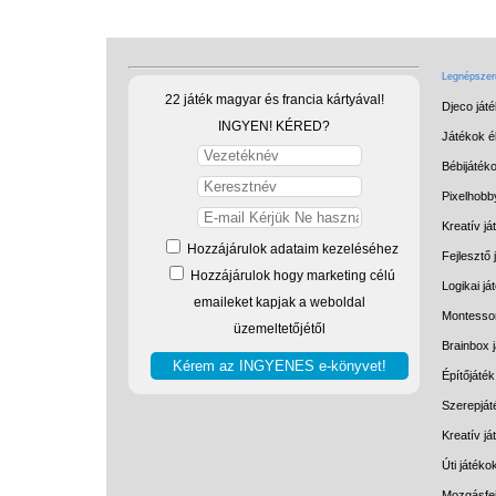
Legnépszerű
22 játék magyar és francia kártyával!
Djeco ját
INGYEN! KÉRED?
Játékok él
Bébijáték
Pixelhobb
Kreatív já
Hozzájárulok adataim kezeléséhez
Fejlesztő 
Hozzájárulok hogy marketing célú
Logikai já
emaileket kapjak a weboldal
Montessor
üzemeltetőjétől
Brainbox 
Építőjáték
Szerepját
Kreatív j
Úti játéko
Mozgásfej