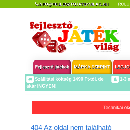
INFO@FEJLESZTOJATEKVILAG.HU
RÓLU
REKLAMÁCIÓ ÉS ELÁLLÁS
POPUP AZ OLDA
Fejlesztő játékok
MÁRKA SZERINT
LEGJO
Szállítási költség 1490 Ft-tól, de
1-3 
akár INGYEN!
Technikai oko
404 Az oldal nem található