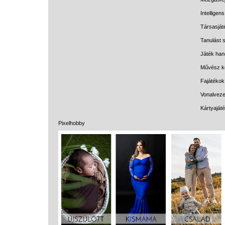
Intelligen
Társasját
Tanulást s
Játék han
Művész k
Fajátékok
Vonalveze
Kártyaját
Pixelhobby