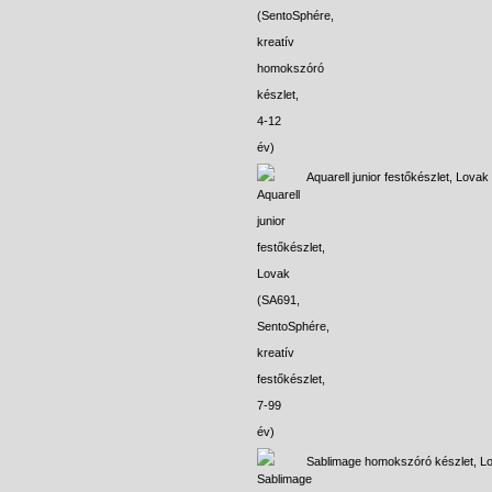
Aquarell junior festőkészlet, Lovak
Sablimage homokszóró készlet, L