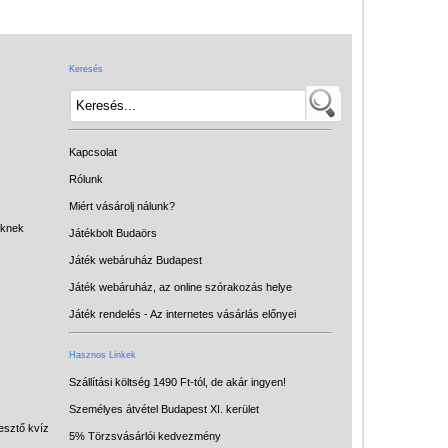
Játék hangszer
Futóbiciklik, rollerek
Keresés
Gyerekszoba
Intelligens gyurma
Iskolaszerek
Kapcsolat
Kerti játékok
Rólunk
Miért vásárolj nálunk?
Kreatív játék
eknek
Játékbolt Budaörs
Könyv
Játék webáruház Budapest
Licenszes TOP
Játék webáruház, az online szórakozás helye
gyerekajándékok
Játék rendelés - Az internetes vásárlás előnyei
Logikai játékok
Hasznos Linkek
LOGICO
Szállítási költség 1490 Ft-tól, de akár ingyen!
Személyes átvétel Budapest XI. kerület
LÜK
esztő kvíz
5% Törzsvásárlói kedvezmény