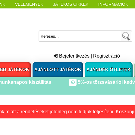
NK
VÉLEMÉNYEK
JÁTÉKOS CIKKEK
INFORMÁCIÓK
L NYITÁSAKOR
CÍMKÉK
Bejelentkezés
|
Regisztráció
BB JÁTÉKOK
AJÁNLOTT JÁTÉKOK
AJÁNDÉK ÖTLETEK
munkanapos kiszállítás
5%-os törzsvásárlói ked
k miatt a rendeléseket jelenleg nem tudjuk teljesíteni. Köszönj