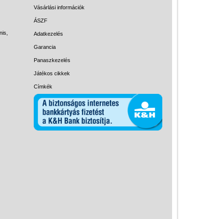
Magyar játékok
Vásárlási információk
Montessori játékok
ÁSZF
nis,
Adatkezelés
Mozgásfejlesztő játékok
Garancia
Okos partijátékok
Panaszkezelés
Oktató játékok kutyáknak
Játékos cikkek
Pasztell játékok
Címkék
Papírszínház
Pixelhobby
Puzzle
Spiegelburg játékok
Strandjátékok
Szerelés, barkácsolás, kerti
kalandozás
Szerepjáték