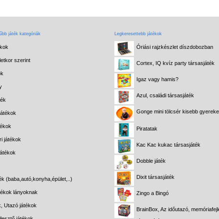
bb játék kategóriák
Legkeresettebb játékok
ékok
Óriási rajzkészlet díszdobozban
etkor szerint
Cortex, IQ kvíz party társasjáték
ok
Igaz vagy hamis?
y
Azul, családi társasjáték
ték
Gonge mini tölcsér kisebb gyerek
játékok
tékok
Piratatak
i játékok
Kac Kac kukac társasjáték
játékok
Dobble játék
Dixit társasjáték
ék (baba,autó,konyha,épület,..)
átékok lányoknak
Zingo a Bingó
k, Utazó játékok
BrainBox, Az időutazó, memóriafejl
lesztő játékok