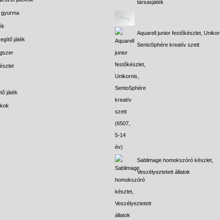
társasjáték
s gyurma
ék
Aquarell junior festőkészlet, Unikor
egítő játék
SentoSphére kreatív szett
gszer
észlet
tő játék
ékok
Sablimage homokszóró készlet,
Veszélyeztetett állatok