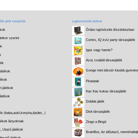
bb játék kategóriák
Legkeresettebb játékok
ékok
Óriási rajzkészlet díszdobozban
etkor szerint
Cortex, IQ kvíz party társasjáték
ok
Igaz vagy hamis?
y
Azul, családi társasjáték
ték
Gonge mini tölcsér kisebb gyerek
játékok
tékok
Piratatak
i játékok
Kac Kac kukac társasjáték
játékok
Dobble játék
Dixit társasjáték
ék (baba,autó,konyha,épület,..)
átékok lányoknak
Zingo a Bingó
k, Utazó játékok
BrainBox, Az időutazó, memóriafejl
lesztő játékok