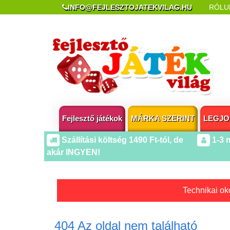
INFO@FEJLESZTOJATEKVILAG.HU
RÓLU
REKLAMÁCIÓ ÉS ELÁLLÁS
POPUP AZ OLDA
Fejlesztő játékok
MÁRKA SZERINT
LEGJO
Szállítási költség 1490 Ft-tól, de
1-3 
akár INGYEN!
Technikai oko
404 Az oldal nem található