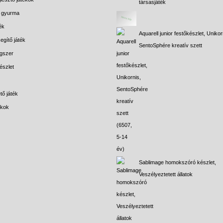
társasjáték
s gyurma
ék
Aquarell junior festőkészlet, Unikor
egítő játék
SentoSphére kreatív szett
gszer
észlet
tő játék
ékok
Sablimage homokszóró készlet,
Veszélyeztetett állatok