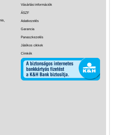
Magyar játékok
Vásárlási információk
Montessori játékok
ÁSZF
nis,
Adatkezelés
Mozgásfejlesztő játékok
Garancia
Okos partijátékok
Panaszkezelés
Oktató játékok kutyáknak
Játékos cikkek
Pasztell játékok
Címkék
Papírszínház
Pixelhobby
Puzzle
Spiegelburg játékok
Strandjátékok
Szerelés, barkácsolás, kerti
kalandozás
Szerepjáték