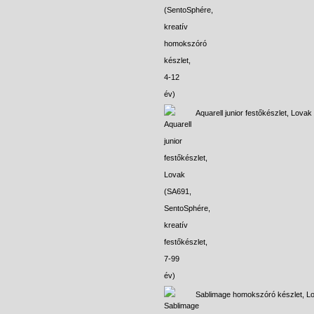
Aquarell junior festőkészlet, Lovak
Sablimage homokszóró készlet, L