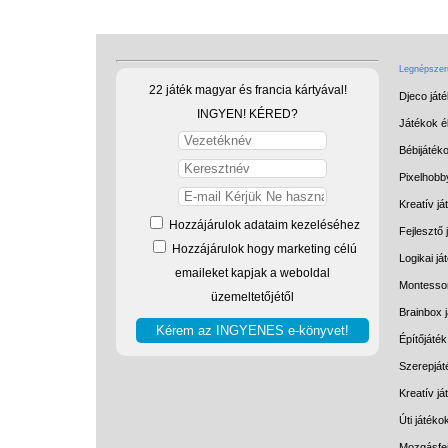
Legnépszerű
22 játék magyar és francia kártyával!
Djeco ját
INGYEN! KÉRED?
Játékok él
Bébijáték
Pixelhobb
Kreatív já
Hozzájárulok adataim kezeléséhez
Fejlesztő 
Hozzájárulok hogy marketing célú
Logikai já
emaileket kapjak a weboldal
Montessor
üzemeltetőjétől
Brainbox 
Építőjáték
Szerepját
Kreatív j
Úti játéko
Mozgásfej