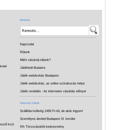
Játék hangszer
Futóbiciklik, rollerek
Keresés
Gyerekszoba
Intelligens gyurma
Iskolaszerek
Kapcsolat
Kerti játékok
Rólunk
Miért vásárolj nálunk?
Kreatív játék
eknek
Játékbolt Budaörs
Könyv
Játék webáruház Budapest
Licenszes TOP
Játék webáruház, az online szórakozás helye
gyerekajándékok
Játék rendelés - Az internetes vásárlás előnyei
Logikai játékok
Hasznos Linkek
LOGICO
Szállítási költség 1490 Ft-tól, de akár ingyen!
Személyes átvétel Budapest XI. kerület
LÜK
esztő kvíz
5% Törzsvásárlói kedvezmény