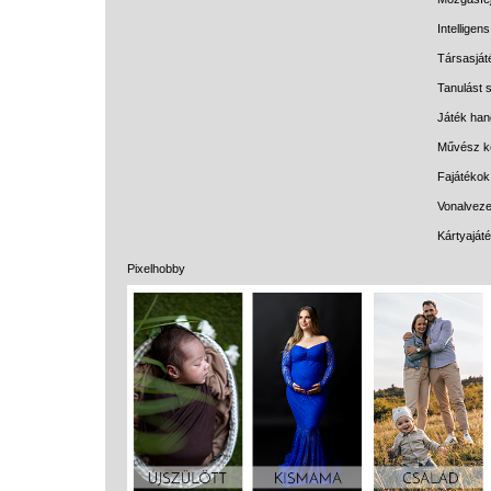
Intelligen
Társasját
Tanulást s
Játék han
Művész k
Fajátékok
Vonalveze
Kártyaját
Pixelhobby