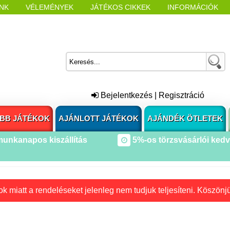
NK
VÉLEMÉNYEK
JÁTÉKOS CIKKEK
INFORMÁCIÓK
L NYITÁSAKOR
CÍMKÉK
Bejelentkezés
|
Regisztráció
BB JÁTÉKOK
AJÁNLOTT JÁTÉKOK
AJÁNDÉK ÖTLETEK
munkanapos kiszállítás
5%-os törzsvásárlói ked
k miatt a rendeléseket jelenleg nem tudjuk teljesíteni. Köszönj