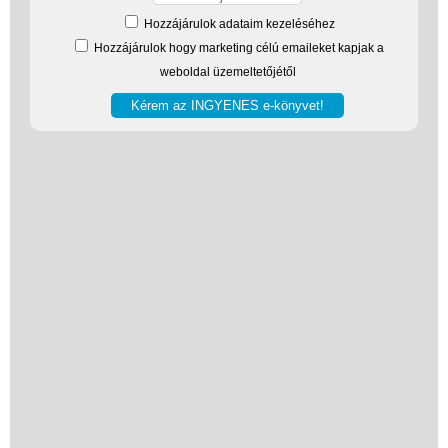
Játék hangszer
Hozzájárulok adataim kezeléséhez
Futóbiciklik, rollerek
Hozzájárulok hogy marketing célú emaileket kapjak a
weboldal üzemeltetőjétől
Gyerekszoba
Intelligens gyurma
Iskolaszerek
Kerti játékok
Kreatív játék
Könyv
Licenszes TOP
gyerekajándékok
Logikai játékok
LOGICO
LÜK