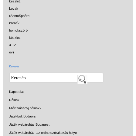
Keresés
Kapcsolat
Rólunk
Miért vásárolj nálunk?
Játékbolt Budaörs
Játék webáruház Budapest
Játék webáruház, az online szórakozás helye