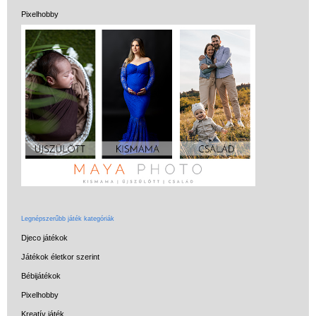
Magyar játékok
Pixelhobby
Montessori játékok
Mozgásfejlesztő játékok
Okos partijátékok
Oktató játékok kutyáknak
Pasztell játékok
Papírszínház
Pixelhobby
Puzzle
Legnépszerűbb játék kategóriák
Spiegelburg játékok
Djeco játékok
Strandjátékok
Játékok életkor szerint
Szerelés, barkácsolás, kerti
Bébijátékok
kalandozás
Pixelhobby
Szerepjáték
Kreatív játék