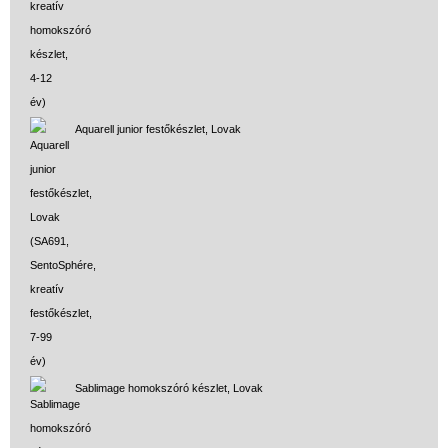
Aquarell junior festőkészlet, Lovak
Sablimage homokszóró készlet, Lovak