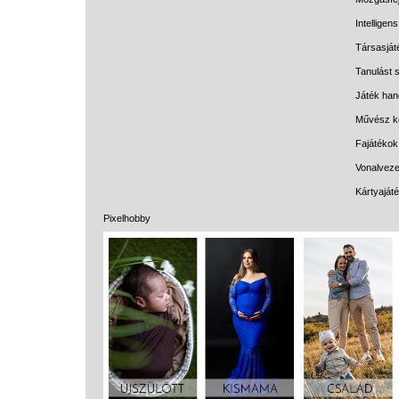
Intelligen
Társasját
Tanulást s
Játék han
Művész k
Fajátékok
Vonalveze
Kártyaját
Pixelhobby