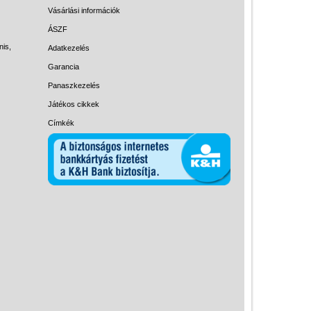
Magyar játékok
Vásárlási információk
Montessori játékok
ÁSZF
nis,
Adatkezelés
Mozgásfejlesztő játékok
Garancia
Okos partijátékok
Panaszkezelés
Oktató játékok kutyáknak
Játékos cikkek
Pasztell játékok
Címkék
Papírszínház
Pixelhobby
Puzzle
Spiegelburg játékok
Strandjátékok
Szerelés, barkácsolás, kerti
kalandozás
Szerepjáték