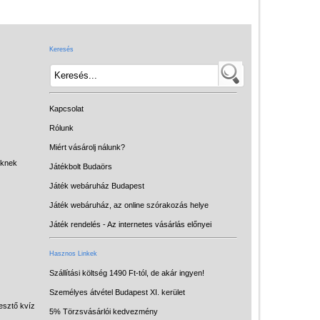
Játék hangszer
Futóbiciklik, rollerek
Keresés
Gyerekszoba
Intelligens gyurma
Iskolaszerek
Kapcsolat
Kerti játékok
Rólunk
Miért vásárolj nálunk?
Kreatív játék
eknek
Játékbolt Budaörs
Könyv
Játék webáruház Budapest
Licenszes TOP
Játék webáruház, az online szórakozás helye
gyerekajándékok
Játék rendelés - Az internetes vásárlás előnyei
Logikai játékok
Hasznos Linkek
LOGICO
Szállítási költség 1490 Ft-tól, de akár ingyen!
Személyes átvétel Budapest XI. kerület
LÜK
esztő kvíz
5% Törzsvásárlói kedvezmény