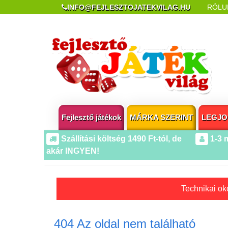
INFO@FEJLESZTOJATEKVILAG.HU
RÓLU
REKLAMÁCIÓ ÉS ELÁLLÁS
POPUP AZ OLDA
Fejlesztő játékok
MÁRKA SZERINT
LEGJO
Szállítási költség 1490 Ft-tól, de
1-3 
akár INGYEN!
Technikai oko
404 Az oldal nem található