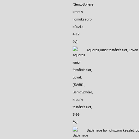
Aquarell junior festőkészlet, Lovak
Sablimage homokszóró készlet, L