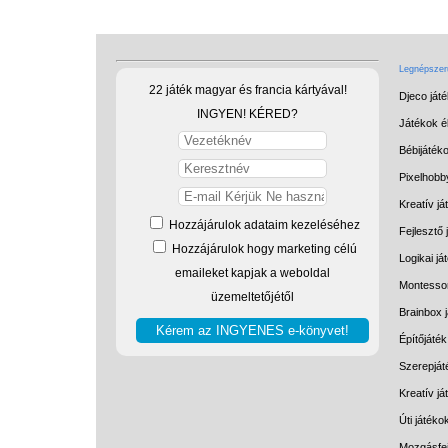
Legnépszerű
22 játék magyar és francia kártyával!
Djeco ját
INGYEN! KÉRED?
Játékok él
Bébijáték
Pixelhobb
Kreatív já
Hozzájárulok adataim kezeléséhez
Fejlesztő 
Hozzájárulok hogy marketing célú
Logikai já
emaileket kapjak a weboldal
Montessor
üzemeltetőjétől
Brainbox 
Építőjáték
Szerepját
Kreatív j
Úti játéko
Mozgásfej