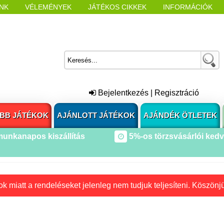
NK
VÉLEMÉNYEK
JÁTÉKOS CIKKEK
INFORMÁCIÓK
L NYITÁSAKOR
CÍMKÉK
Bejelentkezés
|
Regisztráció
BB JÁTÉKOK
AJÁNLOTT JÁTÉKOK
AJÁNDÉK ÖTLETEK
munkanapos kiszállítás
5%-os törzsvásárlói ked
k miatt a rendeléseket jelenleg nem tudjuk teljesíteni. Köszönj