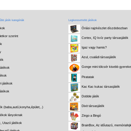
bb játék kategóriák
Legkeresettebb játékok
ékok
Óriási rajzkészlet díszdobozban
etkor szerint
Cortex, IQ kvíz party társasjáték
ok
Igaz vagy hamis?
y
Azul, családi társasjáték
ték
Gonge mini tölcsér kisebb gyerek
játékok
tékok
Piratatak
i játékok
Kac Kac kukac társasjáték
játékok
Dobble játék
Dixit társasjáték
ék (baba,autó,konyha,épület,..)
átékok lányoknak
Zingo a Bingó
k, Utazó játékok
BrainBox, Az időutazó, memóriafejl
lesztő játékok