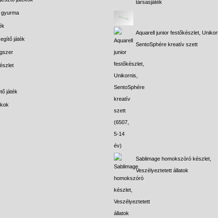
társasjáték
s gyurma
ék
Aquarell junior festőkészlet, Unikor
egítő játék
SentoSphére kreatív szett
gszer
észlet
tő játék
ékok
Sablimage homokszóró készlet,
Veszélyeztetett állatok