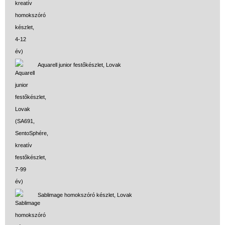
Aquarell junior festőkészlet, Lovak
Sablimage homokszóró készlet, Lovak