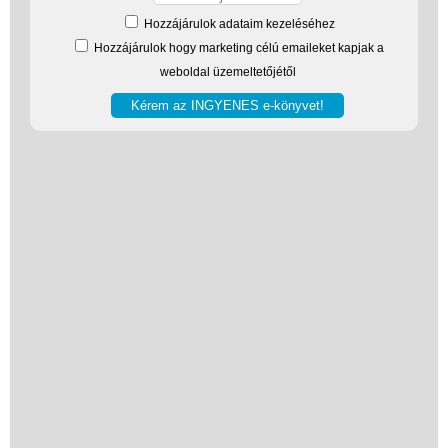
Játék hangszer
Hozzájárulok adataim kezeléséhez
Futóbiciklik, rollerek
Hozzájárulok hogy marketing célú emaileket kapjak a
weboldal üzemeltetőjétől
Gyerekszoba
Intelligens gyurma
Iskolaszerek
Kerti játékok
Kreatív játék
Könyv
Licenszes TOP
gyerekajándékok
Logikai játékok
LOGICO
LÜK