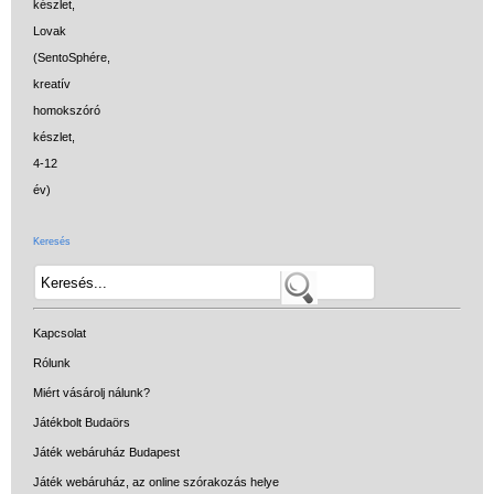
Keresés
Kapcsolat
Rólunk
Miért vásárolj nálunk?
Játékbolt Budaörs
Játék webáruház Budapest
Játék webáruház, az online szórakozás helye