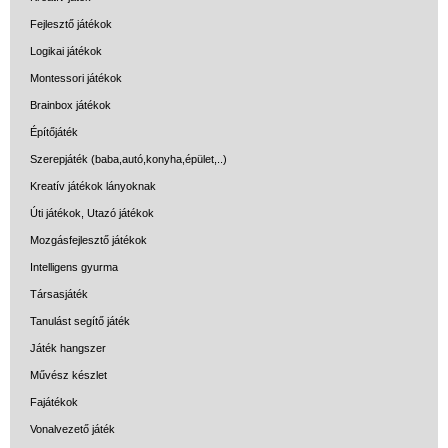
(baba,autó,konyha,épület,..)
Fejlesztő játékok
Logikai játékok
Tanulást segítő játék
Montessori játékok
Társasjáték
Brainbox játékok
Tudományos játék
Építőjáték
Szerepjáték (baba,autó,konyha,épület,..)
Úti játékok, Utazó játékok
Kreatív játékok lányoknak
Ügyességi játékok
Úti játékok, Utazó játékok
CSAK NÁLUNK - Egyedi
Mozgásfejlesztő játékok
játékok
Intelligens gyurma
Társasjáték
Tanulást segítő játék
Játék hangszer
Művész készlet
Fajátékok
Vonalvezető játék