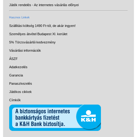
Játék rendelés - Az internetes vásárlás előnyei
Hasznos Linkek
Szállítási költség 1490 Ft-tól, de akár ingyen!
Személyes átvétel Budapest XI. kerület
5% Törzsvásárlói kedvezmény
Vásárlási információk
ÁSZF
Adatkezelés
Garancia
Panaszkezelés
Játékos cikkek
Címkék