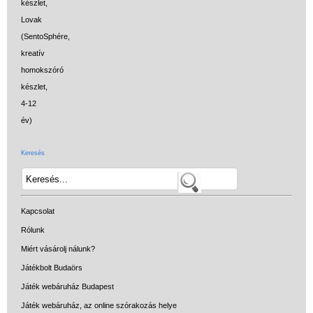
Keresés
Kapcsolat
Rólunk
Miért vásárolj nálunk?
Játékbolt Budaörs
Játék webáruház Budapest
Játék webáruház, az online szórakozás helye