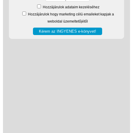
Játék hangszer
Hozzájárulok adataim kezeléséhez
Futóbiciklik, rollerek
Hozzájárulok hogy marketing célú emaileket kapjak a
weboldal üzemeltetőjétől
Gyerekszoba
Intelligens gyurma
Iskolaszerek
Kerti játékok
Kreatív játék
Könyv
Licenszes TOP
gyerekajándékok
Logikai játékok
LOGICO
LÜK