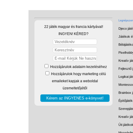
Legnépszerű
22 játék magyar és francia kártyával!
Djeco ját
INGYEN! KÉRED?
Játékok él
Bébijáték
Pixelhobb
Kreatív já
Hozzájárulok adataim kezeléséhez
Fejlesztő 
Hozzájárulok hogy marketing célú
Logikai já
emaileket kapjak a weboldal
Montessor
üzemeltetőjétől
Brainbox 
Építőjáték
Szerepját
Kreatív j
Úti játéko
Mozgásfej