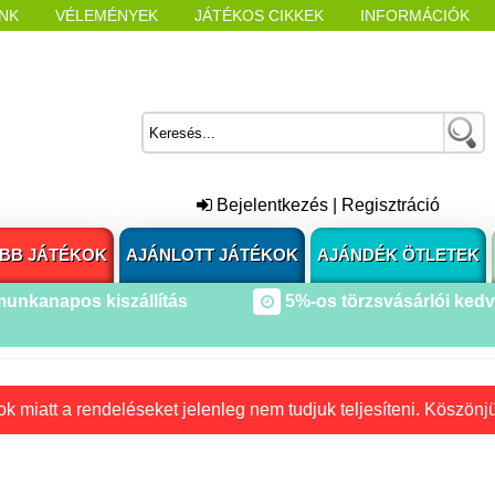
NK
VÉLEMÉNYEK
JÁTÉKOS CIKKEK
INFORMÁCIÓK
L NYITÁSAKOR
CÍMKÉK
Bejelentkezés
|
Regisztráció
BB JÁTÉKOK
AJÁNLOTT JÁTÉKOK
AJÁNDÉK ÖTLETEK
munkanapos kiszállítás
5%-os törzsvásárlói ked
k miatt a rendeléseket jelenleg nem tudjuk teljesíteni. Köszönj