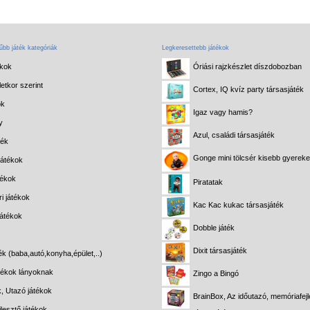
bb játék kategóriák
Legkeresettebb játékok
ékok
Óriási rajzkészlet díszdobozban
etkor szerint
Cortex, IQ kvíz party társasjáték
ok
Igaz vagy hamis?
y
Azul, családi társasjáték
ték
Gonge mini tölcsér kisebb gyerek
játékok
tékok
Piratatak
i játékok
Kac Kac kukac társasjáték
játékok
Dobble játék
Dixit társasjáték
ék (baba,autó,konyha,épület,..)
átékok lányoknak
Zingo a Bingó
k, Utazó játékok
BrainBox, Az időutazó, memóriafejl
lesztő játékok