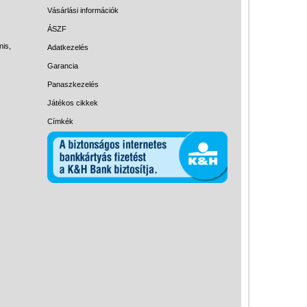
Magyar játékok
Vásárlási információk
Montessori játékok
ÁSZF
nis,
Adatkezelés
Mozgásfejlesztő játékok
Garancia
Okos partijátékok
Panaszkezelés
Oktató játékok kutyáknak
Játékos cikkek
Pasztell játékok
Címkék
Papírszínház
Pixelhobby
Puzzle
Spiegelburg játékok
Strandjátékok
Szerelés, barkácsolás, kerti
kalandozás
Szerepjáték