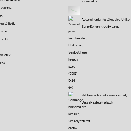
társasjáték
s gyurma
ék
Aquarell junior festőkészlet, Unikor
egítő játék
SentoSphére kreatív szett
gszer
észlet
tő játék
ékok
Sablimage homokszóró készlet,
Veszélyeztetett állatok