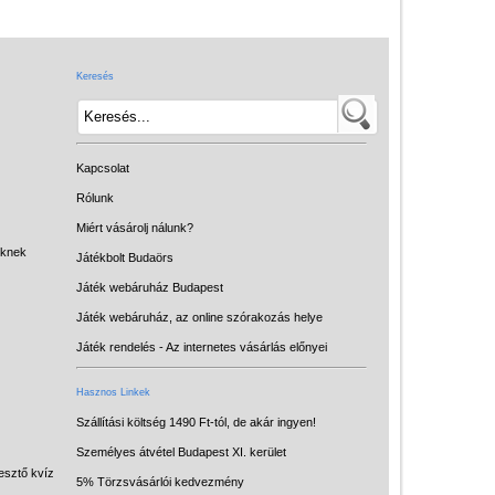
Játék hangszer
Futóbiciklik, rollerek
Keresés
Gyerekszoba
Intelligens gyurma
Iskolaszerek
Kapcsolat
Kerti játékok
Rólunk
Miért vásárolj nálunk?
Kreatív játék
eknek
Játékbolt Budaörs
Könyv
Játék webáruház Budapest
Licenszes TOP
Játék webáruház, az online szórakozás helye
gyerekajándékok
Játék rendelés - Az internetes vásárlás előnyei
Logikai játékok
Hasznos Linkek
LOGICO
Szállítási költség 1490 Ft-tól, de akár ingyen!
Személyes átvétel Budapest XI. kerület
LÜK
esztő kvíz
5% Törzsvásárlói kedvezmény