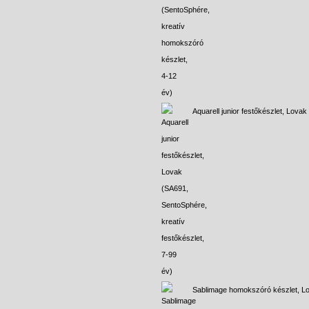
Aquarell junior festőkészlet, Lovak
Sablimage homokszóró készlet, L