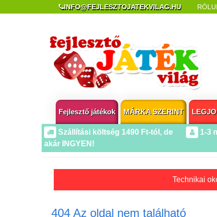
INFO@FEJLESZTOJATEKVILAG.HU
RÓLU
REKLAMÁCIÓ ÉS ELÁLLÁS
POPUP AZ OLDA
Fejlesztő játékok
MÁRKA SZERINT
LEGJO
Szállítási költség 1490 Ft-tól, de
1-3 
akár INGYEN!
Technikai oko
404 Az oldal nem található