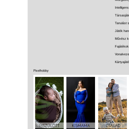
Intelligen
Társasját
Tanulást s
Játék han
Művész k
Fajátékok
Vonalveze
Kártyaját
Pixelhobby