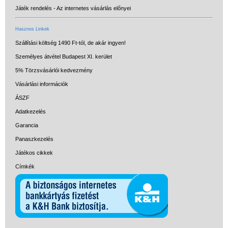
Játék rendelés - Az internetes vásárlás előnyei
Hasznos Linkek
Szállítási költség 1490 Ft-tól, de akár ingyen!
Személyes átvétel Budapest XI. kerület
5% Törzsvásárlói kedvezmény
Vásárlási információk
ÁSZF
Adatkezelés
Garancia
Panaszkezelés
Játékos cikkek
Címkék