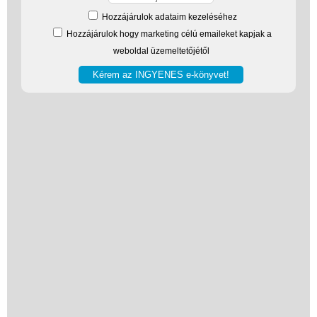
Játék hangszer
Hozzájárulok adataim kezeléséhez
Futóbiciklik, rollerek
Hozzájárulok hogy marketing célú emaileket kapjak a
weboldal üzemeltetőjétől
Gyerekszoba
Intelligens gyurma
Iskolaszerek
Kerti játékok
Kreatív játék
Könyv
Licenszes TOP
gyerekajándékok
Logikai játékok
LOGICO
LÜK