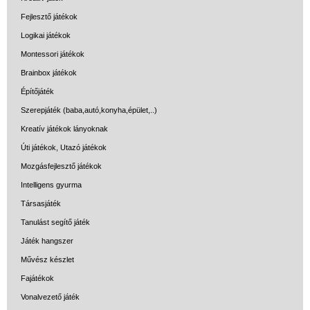
(baba,autó,konyha,épület,..)
Fejlesztő játékok
Logikai játékok
Tanulást segítő játék
Montessori játékok
Társasjáték
Brainbox játékok
Tudományos játék
Építőjáték
Szerepjáték (baba,autó,konyha,épület,..)
Úti játékok, Utazó játékok
Kreatív játékok lányoknak
Ügyességi játékok
Úti játékok, Utazó játékok
CSAK NÁLUNK - Egyedi
Mozgásfejlesztő játékok
játékok
Intelligens gyurma
Társasjáték
Tanulást segítő játék
Játék hangszer
Művész készlet
Fajátékok
Vonalvezető játék