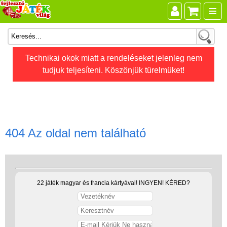
Összes játék
Technikai okok miatt a rendeléseket jelenleg nem
tudjuk teljesíteni. Köszönjük türelmüket!
Játékok életkor szerint
Legújabb Djeco játékok
AKTÍV szabadidő
Ajándéktárgyak
404 Az oldal nem található
Bébijátékok
Diafilm
Építőjáték
22 játék magyar és francia kártyával! INGYEN! KÉRED?
Foglalkoztató füzet
Fajátékok