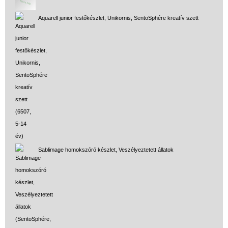
Miért vásárolj nálunk?
Aquarell junior festőkészlet, Unikornis, SentoSphére kreatív szett
Akiket támogatunk
Garancia
Játék rendelés - Az internetes
vásárlás előnyei
Reklamáció és Elállás
Sablimage homokszóró készlet, Veszélyeztetett állatok