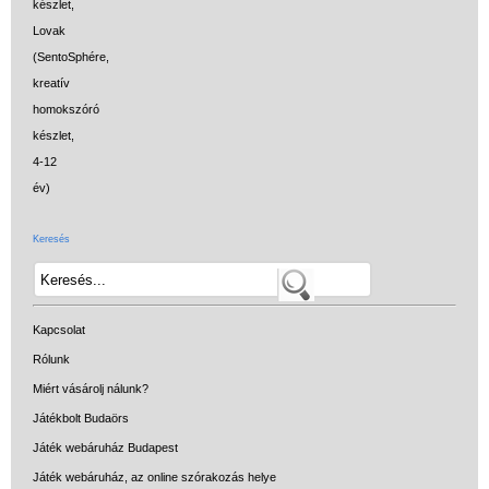
Keresés
Kapcsolat
Rólunk
Miért vásárolj nálunk?
Játékbolt Budaörs
Játék webáruház Budapest
Játék webáruház, az online szórakozás helye