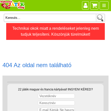
Összes játék
Technikai okok miatt a rendeléseket jelenleg nem
tudjuk teljesíteni. Köszönjük türelmüket!
Játékok életkor szerint
Legújabb Djeco játékok
AKTÍV szabadidő
Ajándéktárgyak
404 Az oldal nem található
Bébijátékok
Diafilm
Építőjáték
22 játék magyar és francia kártyával! INGYEN! KÉRED?
Foglalkoztató füzet
Fajátékok