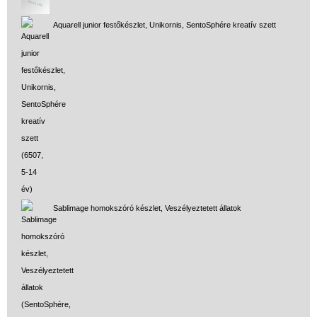
Miért vásárolj nálunk?
Aquarell junior festőkészlet, Unikornis, SentoSphére kreatív szett
Akiket támogatunk
Garancia
Játék rendelés - Az internetes
vásárlás előnyei
Reklamáció és Elállás
Sablimage homokszóró készlet, Veszélyeztetett állatok