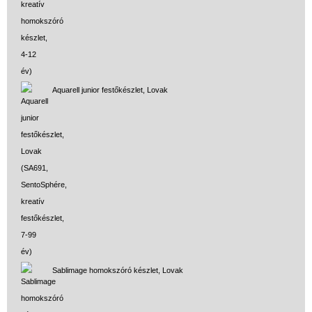
Aquarell junior festőkészlet, Lovak
Sablimage homokszóró készlet, Lovak