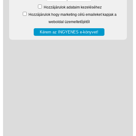
Játék hangszer
Hozzájárulok adataim kezeléséhez
Futóbiciklik, rollerek
Hozzájárulok hogy marketing célú emaileket kapjak a
weboldal üzemeltetőjétől
Gyerekszoba
Intelligens gyurma
Iskolaszerek
Kerti játékok
Kreatív játék
Könyv
Licenszes TOP
gyerekajándékok
Logikai játékok
LOGICO
LÜK