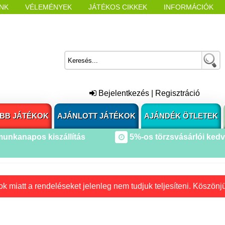
NK
VÉLEMÉNYEK
JÁTÉKOS CIKKEK
INFORMÁCIÓK
L NYITÁSAKOR
CÍMKÉK
Bejelentkezés
|
Regisztráció
BB JÁTÉKOK
AJÁNLOTT JÁTÉKOK
AJÁNDÉK ÖTLETEK
munkanapos kiszállítás
5%-os törzsvásárlói ked
k miatt a rendeléseket jelenleg nem tudjuk teljesíteni. Köszönj