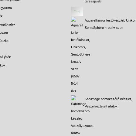
társasjáték
s gyurma
ék
Aquarell junior festőkészlet, Unikor
egítő játék
SentoSphére kreatív szett
gszer
észlet
tő játék
ékok
Sablimage homokszóró készlet,
Veszélyeztetett állatok