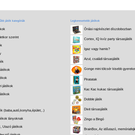
bb játék kategóriák
Legkeresettebb játékok
ékok
Óriási rajzkészlet díszdobozban
etkor szerint
Cortex, IQ kvíz party társasjáték
ok
Igaz vagy hamis?
y
Azul, családi társasjáték
ték
Gonge mini tölcsér kisebb gyerek
játékok
tékok
Piratatak
i játékok
Kac Kac kukac társasjáték
játékok
Dobble játék
Dixit társasjáték
ék (baba,autó,konyha,épület,..)
átékok lányoknak
Zingo a Bingó
k, Utazó játékok
BrainBox, Az időutazó, memóriafejl
lesztő játékok