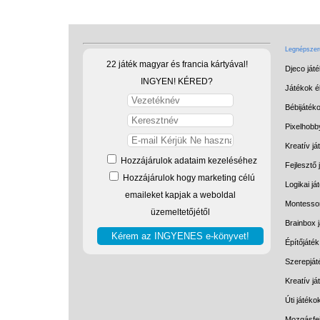
Legnépszerű
22 játék magyar és francia kártyával!
Djeco ját
INGYEN! KÉRED?
Játékok él
Bébijáték
Pixelhobb
Kreatív já
Hozzájárulok adataim kezeléséhez
Fejlesztő 
Hozzájárulok hogy marketing célú
Logikai já
emaileket kapjak a weboldal
Montessor
üzemeltetőjétől
Brainbox 
Építőjáték
Szerepját
Kreatív j
Úti játéko
Mozgásfej