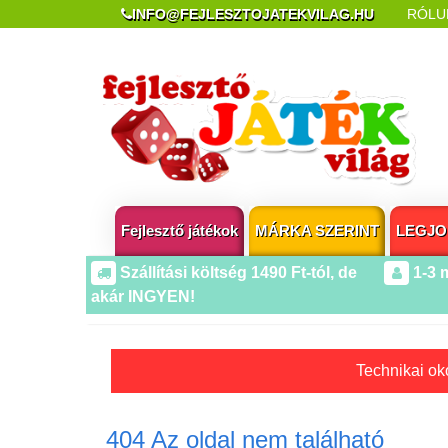
INFO@FEJLESZTOJATEKVILAG.HU
RÓLU
REKLAMÁCIÓ ÉS ELÁLLÁS
POPUP AZ OLDA
Fejlesztő játékok
MÁRKA SZERINT
LEGJO
Szállítási költség 1490 Ft-tól, de
1-3 
akár INGYEN!
Technikai oko
404 Az oldal nem található