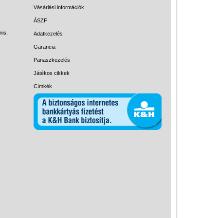
Magyar játékok
Vásárlási információk
Montessori játékok
ÁSZF
nis,
Adatkezelés
Mozgásfejlesztő játékok
Garancia
Okos partijátékok
Panaszkezelés
Oktató játékok kutyáknak
Játékos cikkek
Pasztell játékok
Címkék
Papírszínház
Pixelhobby
Puzzle
Spiegelburg játékok
Strandjátékok
Szerelés, barkácsolás, kerti
kalandozás
Szerepjáték