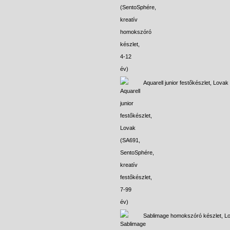
Aquarell junior festőkészlet, Lovak
Sablimage homokszóró készlet, L