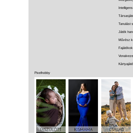
Intelligen
Társasját
Tanulást s
Játék han
Művész k
Fajátékok
Vonalveze
Kártyaját
Pixelhobby