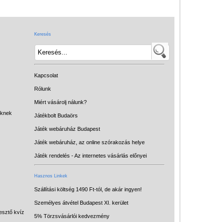
Játék hangszer
Futóbiciklik, rollerek
Keresés
Gyerekszoba
Intelligens gyurma
Iskolaszerek
Kapcsolat
Kerti játékok
Rólunk
Miért vásárolj nálunk?
Kreatív játék
eknek
Játékbolt Budaörs
Könyv
Játék webáruház Budapest
Licenszes TOP
Játék webáruház, az online szórakozás helye
gyerekajándékok
Játék rendelés - Az internetes vásárlás előnyei
Logikai játékok
Hasznos Linkek
LOGICO
Szállítási költség 1490 Ft-tól, de akár ingyen!
Személyes átvétel Budapest XI. kerület
LÜK
esztő kvíz
5% Törzsvásárlói kedvezmény