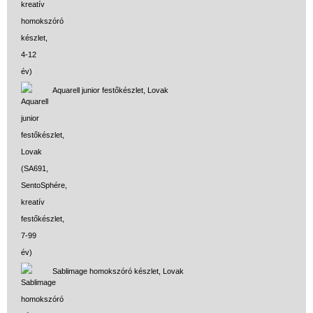
Aquarell junior festőkészlet, Lovak
Sablimage homokszóró készlet, Lovak