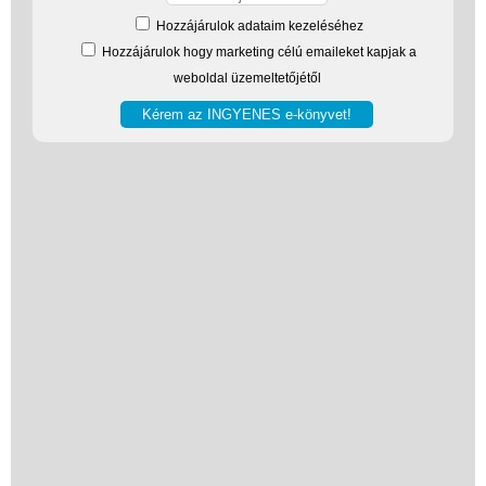
Játék hangszer
Hozzájárulok adataim kezeléséhez
Futóbiciklik, rollerek
Hozzájárulok hogy marketing célú emaileket kapjak a
weboldal üzemeltetőjétől
Gyerekszoba
Intelligens gyurma
Iskolaszerek
Kerti játékok
Kreatív játék
Könyv
Licenszes TOP
gyerekajándékok
Logikai játékok
LOGICO
LÜK