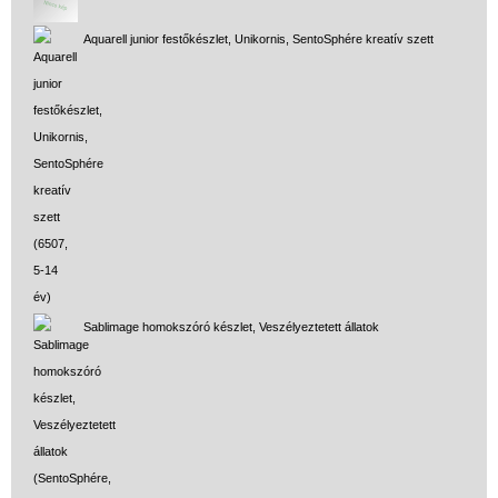
Miért vásárolj nálunk?
Aquarell junior festőkészlet, Unikornis, SentoSphére kreatív szett
Akiket támogatunk
Garancia
Játék rendelés - Az internetes
vásárlás előnyei
Reklamáció és Elállás
Sablimage homokszóró készlet, Veszélyeztetett állatok