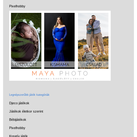
Magyar játékok
Pixelhobby
Montessori játékok
Mozgásfejlesztő játékok
Okos partijátékok
Oktató játékok kutyáknak
Pasztell játékok
Papírszínház
Pixelhobby
Puzzle
Legnépszerűbb játék kategóriák
Spiegelburg játékok
Djeco játékok
Strandjátékok
Játékok életkor szerint
Szerelés, barkácsolás, kerti
Bébijátékok
kalandozás
Pixelhobby
Szerepjáték
Kreatív játék