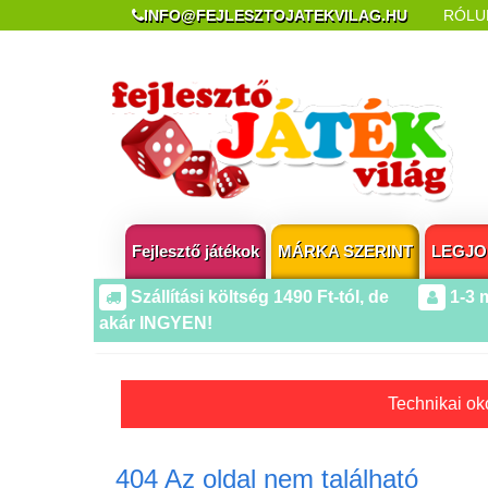
INFO@FEJLESZTOJATEKVILAG.HU
RÓLU
REKLAMÁCIÓ ÉS ELÁLLÁS
POPUP AZ OLDA
Fejlesztő játékok
MÁRKA SZERINT
LEGJO
Szállítási költség 1490 Ft-tól, de
1-3 
akár INGYEN!
Technikai oko
404 Az oldal nem található