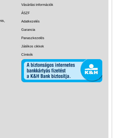
Magyar játékok
Vásárlási információk
Montessori játékok
ÁSZF
nis,
Adatkezelés
Mozgásfejlesztő játékok
Garancia
Okos partijátékok
Panaszkezelés
Oktató játékok kutyáknak
Játékos cikkek
Pasztell játékok
Címkék
Papírszínház
Pixelhobby
Puzzle
Spiegelburg játékok
Strandjátékok
Szerelés, barkácsolás, kerti
kalandozás
Szerepjáték