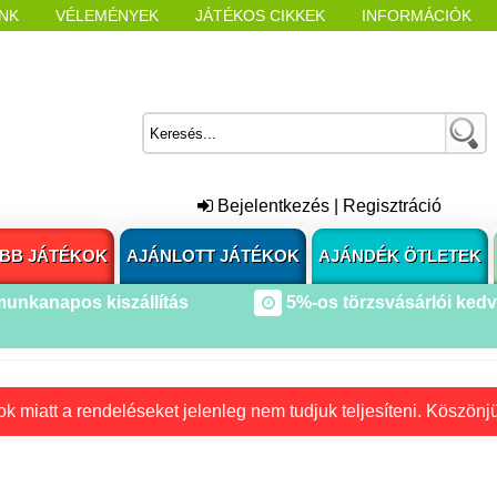
NK
VÉLEMÉNYEK
JÁTÉKOS CIKKEK
INFORMÁCIÓK
L NYITÁSAKOR
CÍMKÉK
Bejelentkezés
|
Regisztráció
BB JÁTÉKOK
AJÁNLOTT JÁTÉKOK
AJÁNDÉK ÖTLETEK
munkanapos kiszállítás
5%-os törzsvásárlói ked
k miatt a rendeléseket jelenleg nem tudjuk teljesíteni. Köszönj