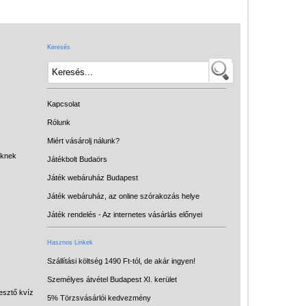
Játék hangszer
Futóbiciklik, rollerek
Keresés
Gyerekszoba
Intelligens gyurma
Iskolaszerek
Kapcsolat
Kerti játékok
Rólunk
Miért vásárolj nálunk?
Kreatív játék
eknek
Játékbolt Budaörs
Könyv
Játék webáruház Budapest
Licenszes TOP
Játék webáruház, az online szórakozás helye
gyerekajándékok
Játék rendelés - Az internetes vásárlás előnyei
Logikai játékok
Hasznos Linkek
LOGICO
Szállítási költség 1490 Ft-tól, de akár ingyen!
Személyes átvétel Budapest XI. kerület
LÜK
esztő kvíz
5% Törzsvásárlói kedvezmény