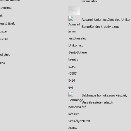
társasjáték
s gyurma
ék
Aquarell junior festőkészlet, Unikor
egítő játék
SentoSphére kreatív szett
gszer
észlet
tő játék
ékok
Sablimage homokszóró készlet,
Veszélyeztetett állatok