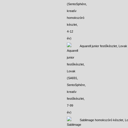
Aquarell junior festőkészlet, Lovak
Sablimage homokszóró készlet, L