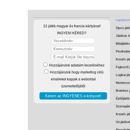
Legnépszerű
22 játék magyar és francia kártyával!
Djeco ját
INGYEN! KÉRED?
Játékok él
Bébijáték
Pixelhobb
Kreatív já
Hozzájárulok adataim kezeléséhez
Fejlesztő 
Hozzájárulok hogy marketing célú
Logikai já
emaileket kapjak a weboldal
Montessor
üzemeltetőjétől
Brainbox 
Építőjáték
Szerepját
Kreatív j
Úti játéko
Mozgásfej