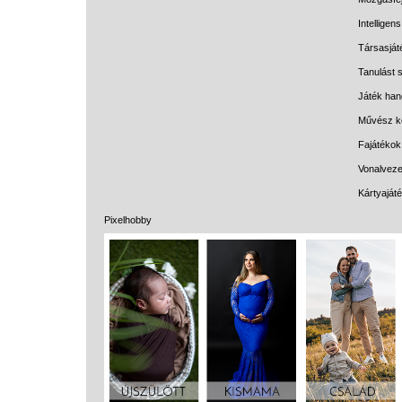
Intelligen
Társasját
Tanulást s
Játék han
Művész k
Fajátékok
Vonalveze
Kártyaját
Pixelhobby