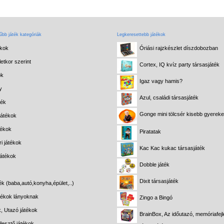
bb játék kategóriák
Legkeresettebb játékok
ékok
Óriási rajzkészlet díszdobozban
etkor szerint
Cortex, IQ kvíz party társasjáték
ok
Igaz vagy hamis?
y
Azul, családi társasjáték
ték
Gonge mini tölcsér kisebb gyerek
játékok
tékok
Piratatak
i játékok
Kac Kac kukac társasjáték
játékok
Dobble játék
Dixit társasjáték
ék (baba,autó,konyha,épület,..)
átékok lányoknak
Zingo a Bingó
k, Utazó játékok
BrainBox, Az időutazó, memóriafejl
lesztő játékok