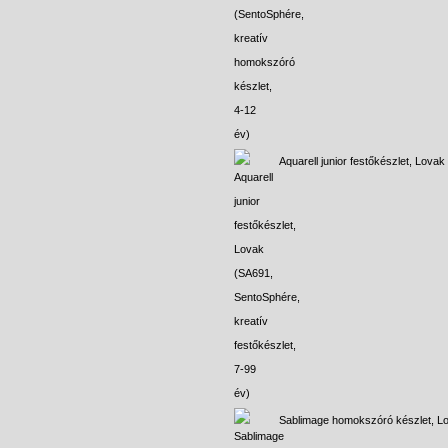
Aquarell junior festőkészlet, Lovak
Sablimage homokszóró készlet, L