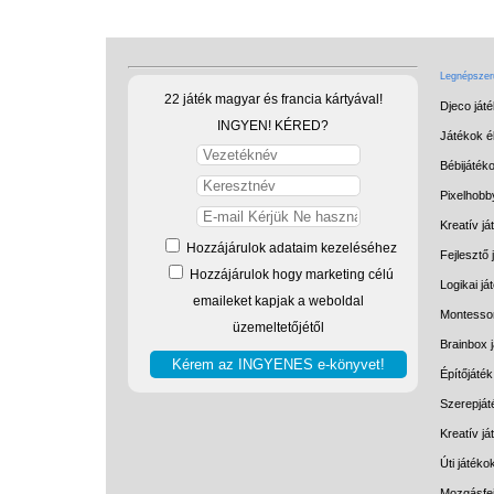
Legnépszerű
22 játék magyar és francia kártyával!
Djeco ját
INGYEN! KÉRED?
Játékok él
Bébijáték
Pixelhobb
Kreatív já
Hozzájárulok adataim kezeléséhez
Fejlesztő 
Hozzájárulok hogy marketing célú
Logikai já
emaileket kapjak a weboldal
Montessor
üzemeltetőjétől
Brainbox 
Építőjáték
Szerepját
Kreatív j
Úti játéko
Mozgásfej