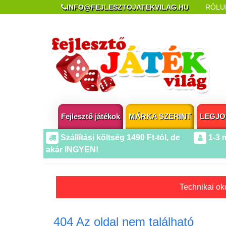
INFO@FEJLESZTOJATEKVILAG.HU
RÓLU
REKLAMÁCIÓ ÉS ELÁLLÁS
POPUP AZ OLDA
Fejlesztő játékok
MÁRKA SZERINT
LEGJO
Szállítási költség 1490 Ft-tól, de
1-3 
akár INGYEN!
Technikai oko
404 Az oldal nem található