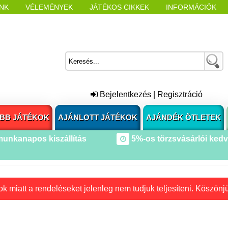
NK
VÉLEMÉNYEK
JÁTÉKOS CIKKEK
INFORMÁCIÓK
L NYITÁSAKOR
CÍMKÉK
Bejelentkezés
|
Regisztráció
BB JÁTÉKOK
AJÁNLOTT JÁTÉKOK
AJÁNDÉK ÖTLETEK
munkanapos kiszállítás
5%-os törzsvásárlói ked
k miatt a rendeléseket jelenleg nem tudjuk teljesíteni. Köszönj