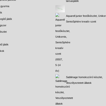
társasjáték
s gyurma
ék
Aquarell junior festőkészlet, Unikor
egítő játék
SentoSphére kreatív szett
gszer
észlet
tő játék
ékok
Sablimage homokszóró készlet,
Veszélyeztetett állatok