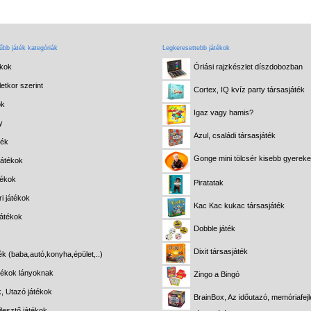
bb játék kategóriák
Legkeresettebb játékok
ékok
Óriási rajzkészlet díszdobozban
etkor szerint
Cortex, IQ kvíz party társasjáték
ok
Igaz vagy hamis?
y
Azul, családi társasjáték
ték
Gonge mini tölcsér kisebb gyerek
játékok
tékok
Piratatak
i játékok
Kac Kac kukac társasjáték
játékok
Dobble játék
Dixit társasjáték
ék (baba,autó,konyha,épület,..)
átékok lányoknak
Zingo a Bingó
k, Utazó játékok
BrainBox, Az időutazó, memóriafejl
lesztő játékok