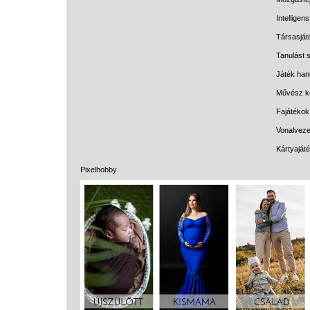
Intelligen
Társasját
Tanulást s
Játék han
Művész k
Fajátékok
Vonalveze
Kártyaját
Pixelhobby