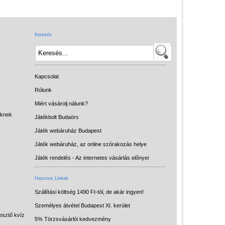
Játék hangszer
Futóbiciklik, rollerek
Keresés
Gyerekszoba
Intelligens gyurma
Iskolaszerek
Kapcsolat
Kerti játékok
Rólunk
Miért vásárolj nálunk?
Kreatív játék
eknek
Játékbolt Budaörs
Könyv
Játék webáruház Budapest
Licenszes TOP
Játék webáruház, az online szórakozás helye
gyerekajándékok
Játék rendelés - Az internetes vásárlás előnyei
Logikai játékok
Hasznos Linkek
LOGICO
Szállítási költség 1490 Ft-tól, de akár ingyen!
Személyes átvétel Budapest XI. kerület
LÜK
esztő kvíz
5% Törzsvásárlói kedvezmény