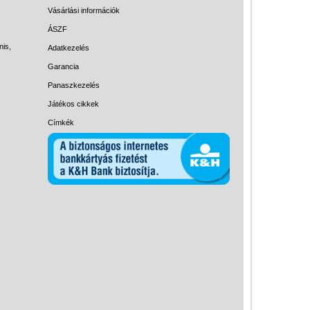
Magyar játékok
Vásárlási információk
Montessori játékok
ÁSZF
nis,
Adatkezelés
Mozgásfejlesztő játékok
Garancia
Okos partijátékok
Panaszkezelés
Oktató játékok kutyáknak
Játékos cikkek
Pasztell játékok
Címkék
Papírszínház
Pixelhobby
Puzzle
Spiegelburg játékok
Strandjátékok
Szerelés, barkácsolás, kerti
kalandozás
Szerepjáték