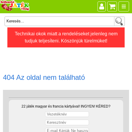
Összes játék
Technikai okok miatt a rendeléseket jelenleg nem
tudjuk teljesíteni. Köszönjük türelmüket!
Játékok életkor szerint
Legújabb Djeco játékok
AKTÍV szabadidő
Ajándéktárgyak
404 Az oldal nem található
Bébijátékok
Diafilm
Építőjáték
22 játék magyar és francia kártyával! INGYEN! KÉRED?
Foglalkoztató füzet
Fajátékok