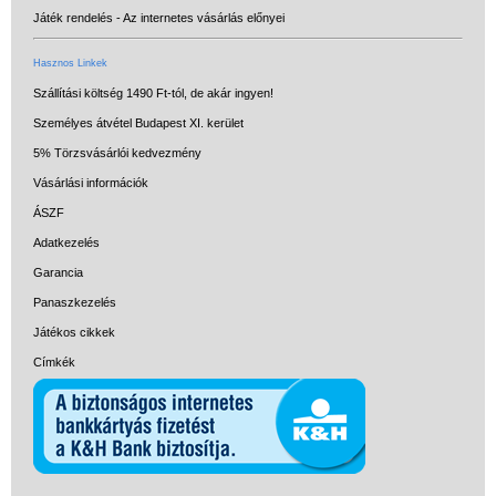
Játék rendelés - Az internetes vásárlás előnyei
Hasznos Linkek
Szállítási költség 1490 Ft-tól, de akár ingyen!
Személyes átvétel Budapest XI. kerület
5% Törzsvásárlói kedvezmény
Vásárlási információk
ÁSZF
Adatkezelés
Garancia
Panaszkezelés
Játékos cikkek
Címkék