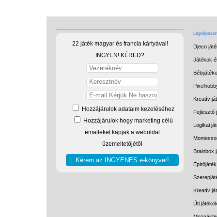
Legnépszerű
22 játék magyar és francia kártyával!
Djeco ját
INGYEN! KÉRED?
Játékok él
Bébijáték
Pixelhobb
Kreatív já
Hozzájárulok adataim kezeléséhez
Fejlesztő 
Hozzájárulok hogy marketing célú
Logikai já
emaileket kapjak a weboldal
Montessor
üzemeltetőjétől
Brainbox 
Építőjáték
Szerepját
Kreatív j
Úti játéko
Mozgásfej