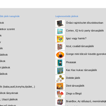
bb játék kategóriák
Legkeresettebb játékok
ékok
Óriási rajzkészlet díszdobozban
etkor szerint
Cortex, IQ kvíz party társasjáték
ok
Igaz vagy hamis?
y
Azul, családi társasjáték
ték
Gonge mini tölcsér kisebb gyerek
játékok
tékok
Piratatak
i játékok
Kac Kac kukac társasjáték
játékok
Dobble játék
Dixit társasjáték
ék (baba,autó,konyha,épület,..)
átékok lányoknak
Zingo a Bingó
k, Utazó játékok
BrainBox, Az időutazó, memóriafejl
lesztő játékok