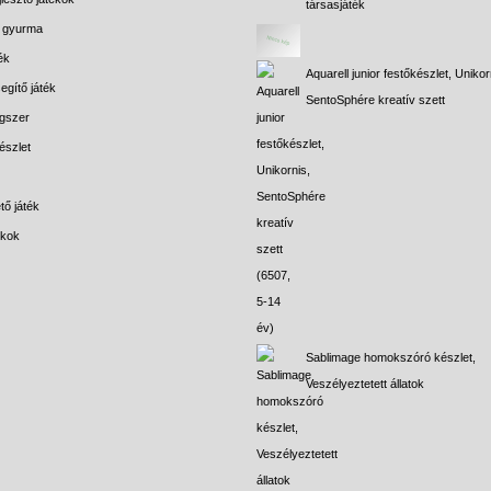
társasjáték
s gyurma
ék
Aquarell junior festőkészlet, Unikor
egítő játék
SentoSphére kreatív szett
gszer
észlet
tő játék
ékok
Sablimage homokszóró készlet,
Veszélyeztetett állatok