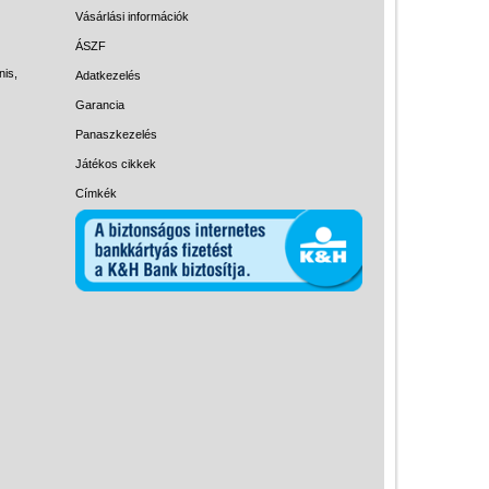
Magyar játékok
Vásárlási információk
Montessori játékok
ÁSZF
nis,
Adatkezelés
Mozgásfejlesztő játékok
Garancia
Okos partijátékok
Panaszkezelés
Oktató játékok kutyáknak
Játékos cikkek
Pasztell játékok
Címkék
Papírszínház
Pixelhobby
Puzzle
Spiegelburg játékok
Strandjátékok
Szerelés, barkácsolás, kerti
kalandozás
Szerepjáték