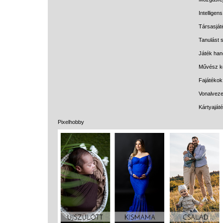
Intelligen
Társasját
Tanulást s
Játék han
Művész k
Fajátékok
Vonalveze
Kártyaját
Pixelhobby