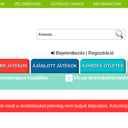
NK
VÉLEMÉNYEK
JÁTÉKOS CIKKEK
INFORMÁCIÓK
L NYITÁSAKOR
CÍMKÉK
Bejelentkezés
|
Regisztráció
BB JÁTÉKOK
AJÁNLOTT JÁTÉKOK
AJÁNDÉK ÖTLETEK
munkanapos kiszállítás
5%-os törzsvásárlói ked
k miatt a rendeléseket jelenleg nem tudjuk teljesíteni. Köszönj