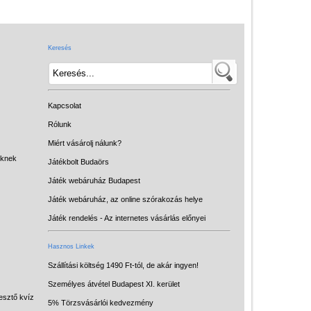
Játék hangszer
Futóbiciklik, rollerek
Keresés
Gyerekszoba
Intelligens gyurma
Iskolaszerek
Kapcsolat
Kerti játékok
Rólunk
Miért vásárolj nálunk?
Kreatív játék
eknek
Játékbolt Budaörs
Könyv
Játék webáruház Budapest
Licenszes TOP
Játék webáruház, az online szórakozás helye
gyerekajándékok
Játék rendelés - Az internetes vásárlás előnyei
Logikai játékok
Hasznos Linkek
LOGICO
Szállítási költség 1490 Ft-tól, de akár ingyen!
Személyes átvétel Budapest XI. kerület
LÜK
esztő kvíz
5% Törzsvásárlói kedvezmény