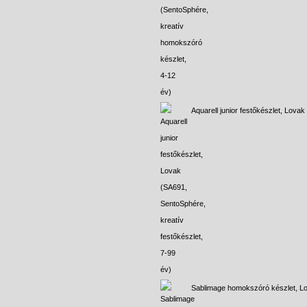
Aquarell junior festőkészlet, Lovak
Sablimage homokszóró készlet, L